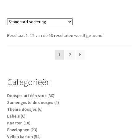
Resultaat 1–12 van de 18 resultaten wordt getoond
1
2
Categorieën
30
Doosjes uit één stuk
30
producten
5
Samengestelde doosjes
5
6
producten
Thema doosjes
6
6
producten
Labels
6
producten
18
Kaarten
18
producten
23
Enveloppen
23
producten
54
Vellen karton
54