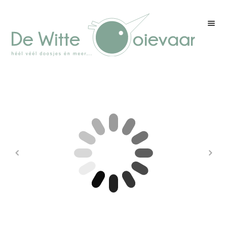
Welkom
Winkel
Kleurenpagina
Over drukwerk
Over ons