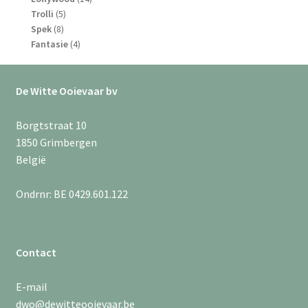
5
producten
Trolli
5
8
producten
Spek
8
producten
4
Fantasie
4
producten
De Witte Ooievaar bv
Borgtstraat 10
1850 Grimbergen
België
Ondrnr: BE 0429.601.122
Contact
E-mail
dwo@dewitteooievaar.be