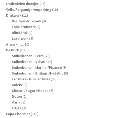
producten
26
Onderdelen doosjes
26
producten
18
Cello/Pergamijn verpakking
18
11
producten
Drukwerk
11
producten
4
Digitaal drukwerk
4
3
producten
Folie drukwerk
3
2
producten
Blinddruk
2
producten
2
Laserwerk
2
10
producten
Afwerking
10
109
producten
De Bock
109
producten
29
Suikerbonen - Extra
29
producten
12
Suikerbonen - Velvet
12
producten
9
Suikerbonen - Marmer/Picasso
9
producten
5
Suikerbonen - Brilliant/Metallic
5
32
producten
Lentilles - Mini lentilles
32
5
producten
Knickx
5
producten
7
Choco- /Sugar Choops
7
2
producten
Noten
2
5
producten
Varia
5
producten
3
Eitjes
3
producten
116
Papa Chocolat
116