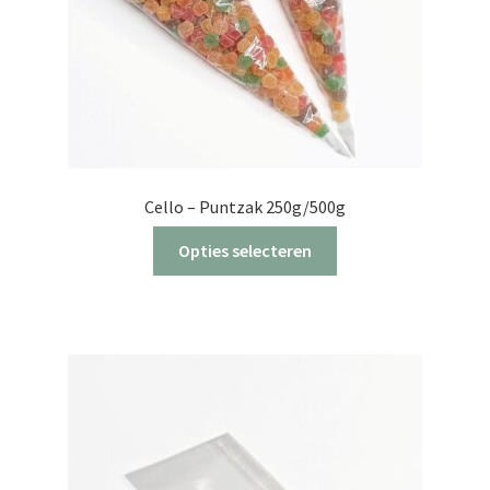
Cello – Puntzak 250g/500g
Dit
Opties selecteren
product
heeft
meerdere
variaties.
Deze
optie
kan
gekozen
worden