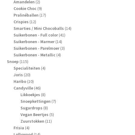
2
producten
Amandelen
2
producten
9
Cookie Choc
9
producten
17
Pralinéballen
17
12
producten
Crispies
12
producten
14
Smarties / Mini Chocoballs
14
41
producten
Suikerbonen - Full color
41
14
producten
Suikerbonen - Marmer
14
producten
3
Suikerbonen - Parelmoer
3
4
producten
Suikerbonen - Metallic
4
115
producten
Snoep
115
producten
4
Specialiteiten
4
20
producten
Joris
20
producten
10
Haribo
10
producten
46
Candyville
46
producten
8
Likkoekjes
8
producten
7
Snoepkettingen
7
8
producten
Sugardrops
8
producten
5
Vegan Beertjes
5
11
producten
Zuurstokken
11
4
producten
Frisia
4
producten
14
Lollywood
14