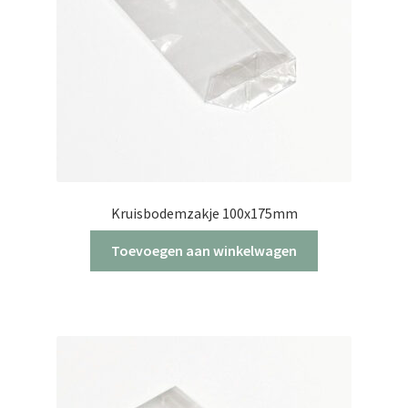
op
de
productpagina
Kruisbodemzakje 100x175mm
Toevoegen aan winkelwagen