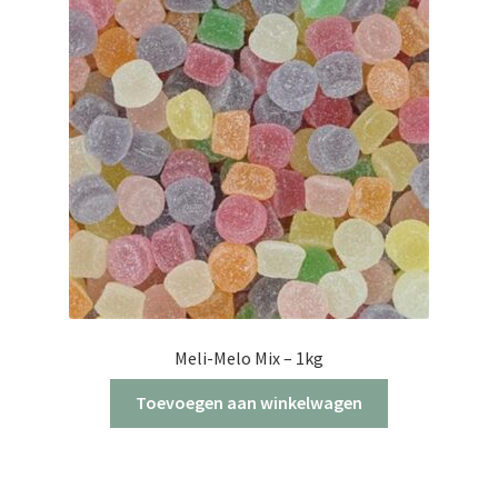
optie
kan
gekozen
worden
op
de
productpagina
Meli-Melo Mix – 1kg
Toevoegen aan winkelwagen