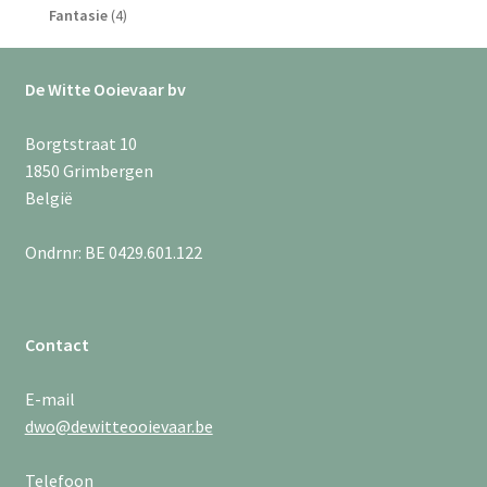
producten
4
Fantasie
4
producten
De Witte Ooievaar bv
Borgtstraat 10
1850 Grimbergen
België
Ondrnr: BE 0429.601.122
Contact
E-mail
dwo@dewitteooievaar.be
Telefoon