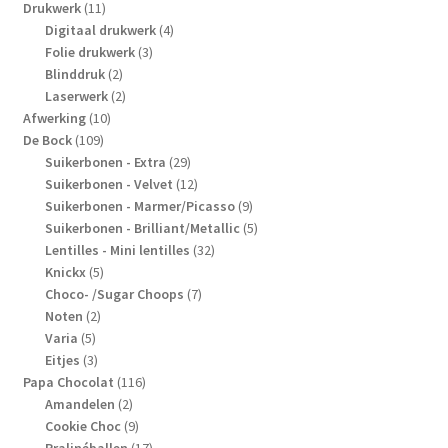
11
producten
Drukwerk
11
producten
4
Digitaal drukwerk
4
3
producten
Folie drukwerk
3
2
producten
Blinddruk
2
producten
2
Laserwerk
2
10
producten
Afwerking
10
109
producten
De Bock
109
producten
29
Suikerbonen - Extra
29
producten
12
Suikerbonen - Velvet
12
producten
9
Suikerbonen - Marmer/Picasso
9
producten
5
Suikerbonen - Brilliant/Metallic
5
32
producten
Lentilles - Mini lentilles
32
5
producten
Knickx
5
producten
7
Choco- /Sugar Choops
7
2
producten
Noten
2
5
producten
Varia
5
producten
3
Eitjes
3
producten
116
Papa Chocolat
116
2
producten
Amandelen
2
producten
9
Cookie Choc
9
producten
17
Pralinéballen
17