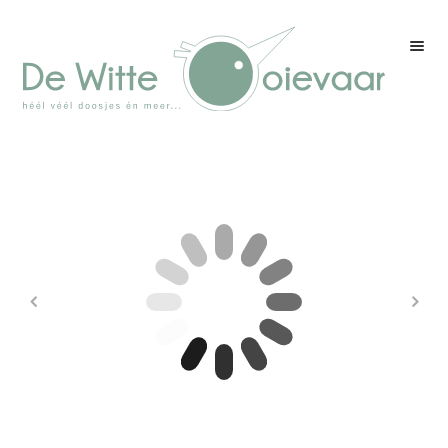
Welkom
Winkel
Kleurenpagina
Over drukwerk
Over ons