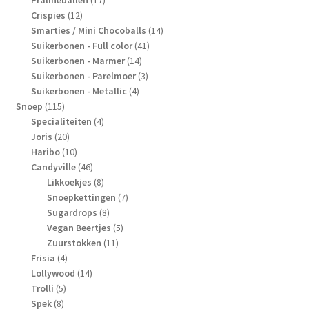
12
producten
Crispies
12
producten
14
Smarties / Mini Chocoballs
14
41
producten
Suikerbonen - Full color
41
14
producten
Suikerbonen - Marmer
14
producten
3
Suikerbonen - Parelmoer
3
4
producten
Suikerbonen - Metallic
4
115
producten
Snoep
115
producten
4
Specialiteiten
4
20
producten
Joris
20
producten
10
Haribo
10
producten
46
Candyville
46
producten
8
Likkoekjes
8
producten
7
Snoepkettingen
7
8
producten
Sugardrops
8
producten
5
Vegan Beertjes
5
11
producten
Zuurstokken
11
4
producten
Frisia
4
producten
14
Lollywood
14
5
producten
Trolli
5
8
producten
Spek
8