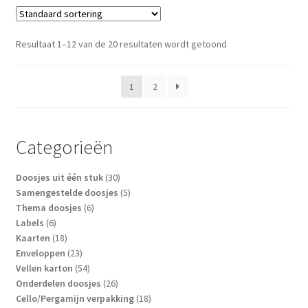
Resultaat 1–12 van de 20 resultaten wordt getoond
1
2
Categorieën
30
Doosjes uit één stuk
30
producten
5
Samengestelde doosjes
5
6
producten
Thema doosjes
6
6
producten
Labels
6
producten
18
Kaarten
18
producten
23
Enveloppen
23
producten
54
Vellen karton
54
producten
26
Onderdelen doosjes
26
producten
18
Cello/Pergamijn verpakking
18