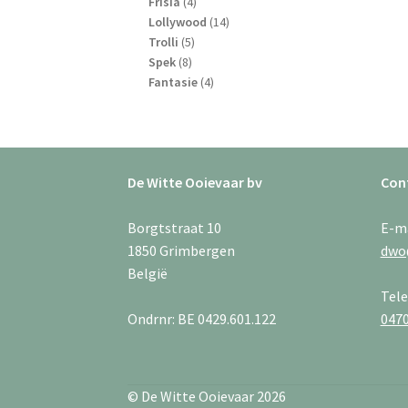
4
producten
Frisia
4
producten
14
Lollywood
14
5
producten
Trolli
5
8
producten
Spek
8
producten
4
Fantasie
4
producten
De Witte Ooievaar bv
Con
Borgtstraat 10
E-m
1850 Grimbergen
dwo
België
Tel
Ondrnr: BE 0429.601.122
0470
© De Witte Ooievaar 2026