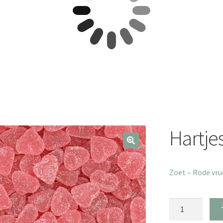
Hartje
Zoet – Rode vr
Hartjes
Rood