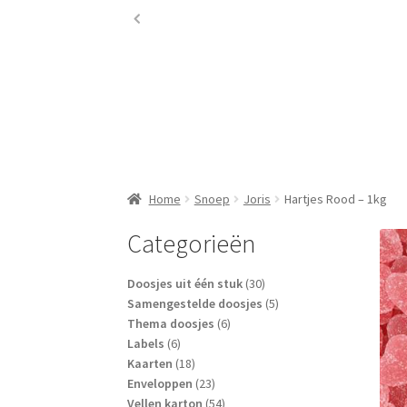
Home
Snoep
Joris
Hartjes Rood – 1kg
Categorieën
30
Doosjes uit één stuk
30
producten
5
Samengestelde doosjes
5
6
producten
Thema doosjes
6
6
producten
Labels
6
producten
18
Kaarten
18
producten
23
Enveloppen
23
producten
54
Vellen karton
54