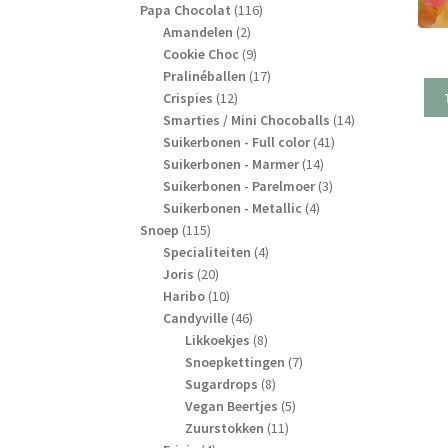
producten
116
Papa Chocolat
116
2
producten
Amandelen
2
producten
9
Cookie Choc
9
producten
17
Pralinéballen
17
12
producten
Crispies
12
producten
14
Smarties / Mini Chocoballs
14
41
producten
Suikerbonen - Full color
41
14
producten
Suikerbonen - Marmer
14
producten
3
Suikerbonen - Parelmoer
3
4
producten
Suikerbonen - Metallic
4
115
producten
Snoep
115
producten
4
Specialiteiten
4
20
producten
Joris
20
producten
10
Haribo
10
producten
46
Candyville
46
producten
8
Likkoekjes
8
producten
7
Snoepkettingen
7
8
producten
Sugardrops
8
producten
5
Vegan Beertjes
5
11
producten
Zuurstokken
11