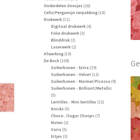
producten
26
Onderdelen doosjes
26
producten
18
Cello/Pergamijn verpakking
18
11
producten
Drukwerk
11
producten
4
Digitaal drukwerk
4
3
producten
Folie drukwerk
3
2
producten
Blinddruk
2
producten
2
Laserwerk
2
10
producten
Afwerking
10
109
producten
De Bock
109
Ge
producten
29
Suikerbonen - Extra
29
producten
12
Suikerbonen - Velvet
12
producten
9
Suikerbonen - Marmer/Picasso
9
producten
Suikerbonen - Brilliant/Metallic
5
5
producten
32
Lentilles - Mini lentilles
32
5
producten
Knickx
5
producten
7
Choco- /Sugar Choops
7
2
producten
Noten
2
5
producten
Varia
5
producten
3
Eitjes
3