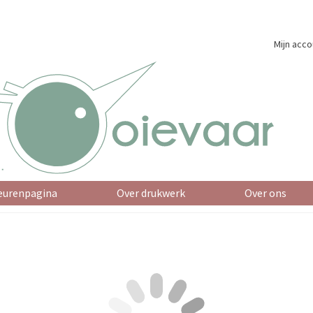
Mijn acco
eurenpagina
Over drukwerk
Over ons