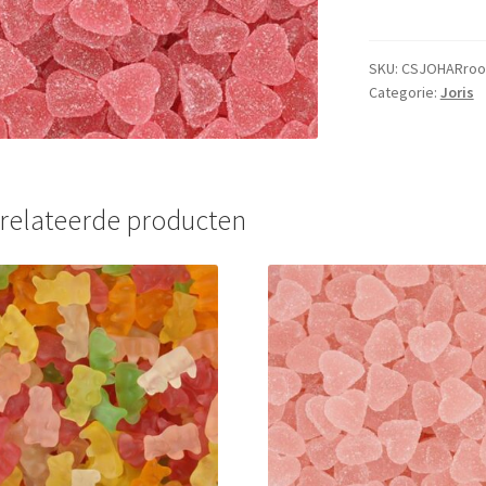
-
1kg
aantal
SKU:
CSJOHARroo
Categorie:
Joris
relateerde producten