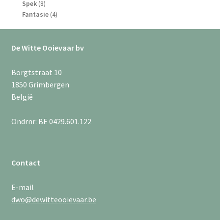
8
producten
Spek
8
producten
4
Fantasie
4
producten
De Witte Ooievaar bv
Borgtstraat 10
1850 Grimbergen
België
Ondrnr: BE 0429.601.122
Contact
E-mail
dwo@dewitteooievaar.be