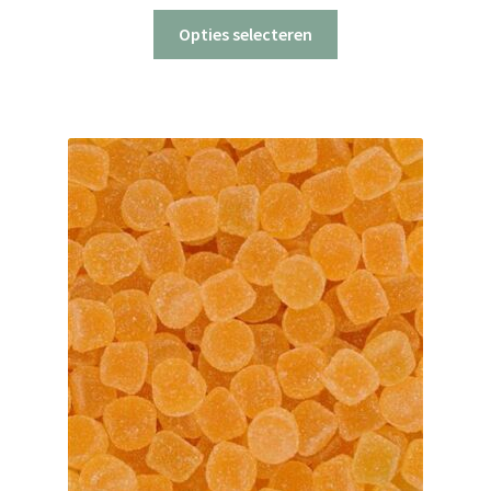
Dit
Opties selecteren
product
heeft
meerdere
variaties.
Deze
optie
kan
gekozen
worden
op
de
productpagina