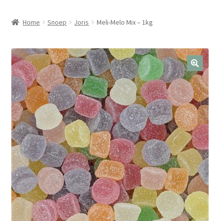
Home
Snoep
Joris
Meli-Melo Mix – 1kg