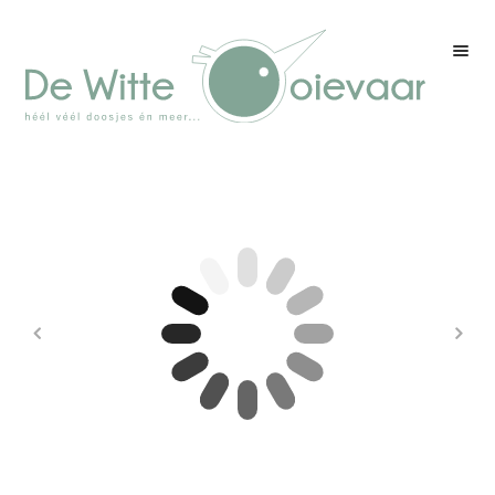
Welkom
Winkel
Kleurenpagina
Over drukwerk
Over ons