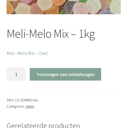
Meli-Melo Mix – 1kg
Meli -Melo Mix – Zoet
Meli-
Toevoegen aan winkelwagen
Melo
Mix
-
1kg
SKU:
CSJOMM1mix
Categorie:
Joris
aantal
Gerelateerde producten