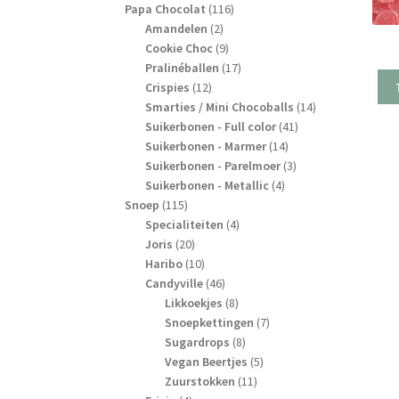
producten
116
Papa Chocolat
116
2
producten
Amandelen
2
producten
9
Cookie Choc
9
producten
17
Pralinéballen
17
12
producten
Crispies
12
producten
14
Smarties / Mini Chocoballs
14
41
producten
Suikerbonen - Full color
41
14
producten
Suikerbonen - Marmer
14
producten
3
Suikerbonen - Parelmoer
3
4
producten
Suikerbonen - Metallic
4
115
producten
Snoep
115
producten
4
Specialiteiten
4
20
producten
Joris
20
producten
10
Haribo
10
producten
46
Candyville
46
producten
8
Likkoekjes
8
producten
7
Snoepkettingen
7
8
producten
Sugardrops
8
producten
5
Vegan Beertjes
5
11
producten
Zuurstokken
11