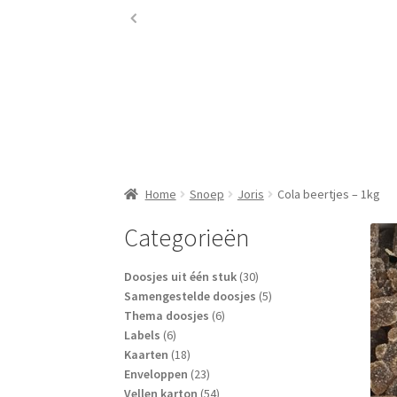
Home
Snoep
Joris
Cola beertjes – 1kg
Categorieën
30
Doosjes uit één stuk
30
producten
5
Samengestelde doosjes
5
6
producten
Thema doosjes
6
6
producten
Labels
6
producten
18
Kaarten
18
producten
23
Enveloppen
23
producten
54
Vellen karton
54