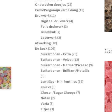
producten
26
Onderdelen doosjes
26
producten
18
Cello/Pergamijn verpakking
18
11
producten
Drukwerk
11
producten
4
Digitaal drukwerk
4
3
producten
Folie drukwerk
3
2
producten
Blinddruk
2
producten
2
Laserwerk
2
10
producten
Afwerking
10
109
producten
De Bock
109
Ge
producten
29
Suikerbonen - Extra
29
producten
12
Suikerbonen - Velvet
12
producten
9
Suikerbonen - Marmer/Picasso
9
producten
Suikerbonen - Brilliant/Metallic
5
5
producten
32
Lentilles - Mini lentilles
32
5
producten
Knickx
5
producten
7
Choco- /Sugar Choops
7
2
producten
Noten
2
5
producten
Varia
5
producten
3
Eitjes
3