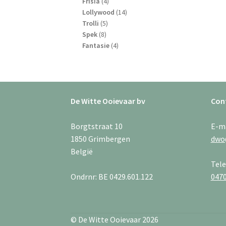
4
producten
Frisia
4
producten
14
Lollywood
14
5
producten
Trolli
5
8
producten
Spek
8
producten
4
Fantasie
4
producten
De Witte Ooievaar bv
Con
Borgtstraat 10
E-m
1850 Grimbergen
dwo
België
Tel
Ondrnr: BE 0429.601.122
0470
© De Witte Ooievaar 2026