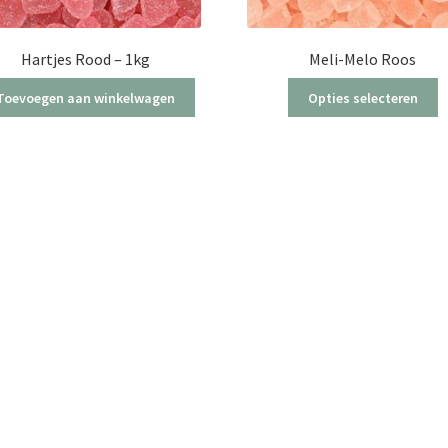
Hartjes Rood – 1kg
Meli-Melo Roos
Di
Toevoegen aan winkelwagen
Opties selecteren
p
h
m
va
D
o
k
g
w
o
d
p