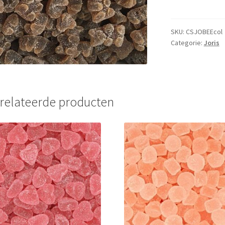
-
1kg
aantal
SKU:
CSJOBEEcol
Categorie:
Joris
relateerde producten