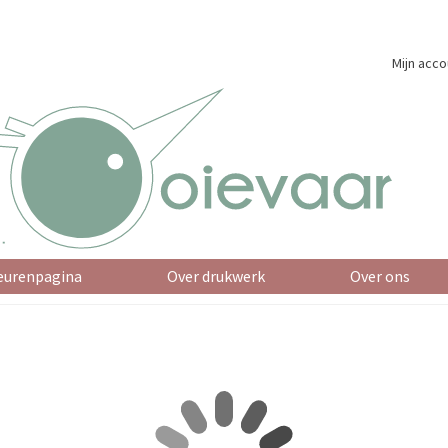
Mijn acco
eurenpagina
Over drukwerk
Over ons