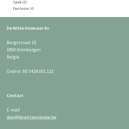
8
producten
Spek
8
producten
4
Fantasie
4
producten
De Witte Ooievaar bv
Borgtstraat 10
1850 Grimbergen
België
Ondrnr: BE 0429.601.122
Contact
E-mail
dwo@dewitteooievaar.be