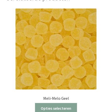
Meli-Melo Geel
Dit
Opties selecteren
product