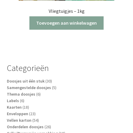
Vliegtuigjes – 1kg
Toevoegen aan winkelwagen
Categorieën
30
Doosjes uit één stuk
30
producten
5
Samengestelde doosjes
5
6
producten
Thema doosjes
6
6
producten
Labels
6
producten
18
Kaarten
18
producten
23
Enveloppen
23
producten
54
Vellen karton
54
producten
26
Onderdelen doosjes
26
producten
18