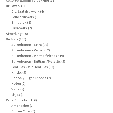
Cello/Pergamijn verpakking
18
11
producten
Drukwerk
11
producten
4
Digitaal drukwerk
4
3
producten
Folie drukwerk
3
2
producten
Blinddruk
2
producten
2
Laserwerk
2
10
producten
Afwerking
10
109
producten
De Bock
109
producten
29
Suikerbonen - Extra
29
producten
12
Suikerbonen - Velvet
12
producten
9
Suikerbonen - Marmer/Picasso
9
producten
5
Suikerbonen - Brilliant/Metallic
5
32
producten
Lentilles - Mini lentilles
32
5
producten
Knickx
5
producten
7
Choco- /Sugar Choops
7
2
producten
Noten
2
5
producten
Varia
5
producten
3
Eitjes
3
producten
116
Papa Chocolat
116
2
producten
Amandelen
2
producten
9
Cookie Choc
9