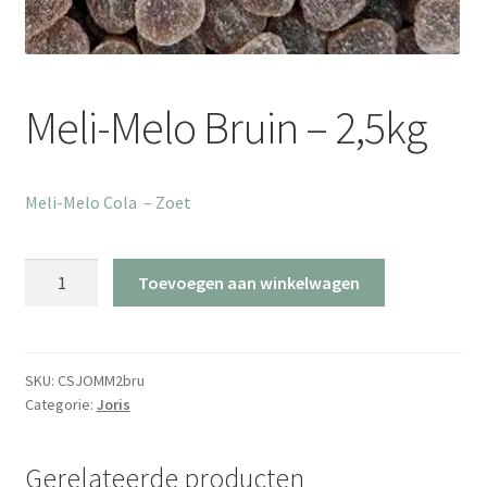
Meli-Melo Bruin – 2,5kg
Meli-Melo Cola – Zoet
Meli-
Toevoegen aan winkelwagen
Melo
Bruin
-
2,5kg
SKU:
CSJOMM2bru
Categorie:
Joris
aantal
Gerelateerde producten