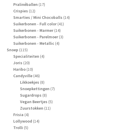
producten
17
Pralinéballen
17
12
producten
Crispies
12
producten
14
Smarties / Mini Chocoballs
14
41
producten
Suikerbonen - Full color
41
14
producten
Suikerbonen - Marmer
14
producten
3
Suikerbonen - Parelmoer
3
4
producten
Suikerbonen - Metallic
4
115
producten
Snoep
115
producten
4
Specialiteiten
4
20
producten
Joris
20
producten
10
Haribo
10
producten
46
Candyville
46
producten
8
Likkoekjes
8
producten
7
Snoepkettingen
7
8
producten
Sugardrops
8
producten
5
Vegan Beertjes
5
11
producten
Zuurstokken
11
4
producten
Frisia
4
producten
14
Lollywood
14
5
producten
Trolli
5