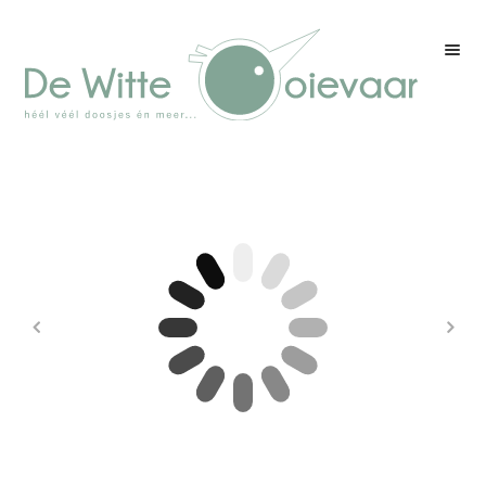
Welkom
Winkel
Kleurenpagina
Over drukwerk
Over ons