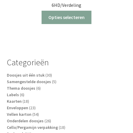
6HD/Verdeling
Dit
Opties selecteren
product
heeft
meerdere
variaties.
Deze
optie
Categorieën
kan
gekozen
30
Doosjes uit één stuk
30
worden
producten
5
Samengestelde doosjes
5
op
6
producten
Thema doosjes
6
6
producten
Labels
6
de
producten
18
Kaarten
18
productpagina
producten
23
Enveloppen
23
producten
54
Vellen karton
54
producten
26
Onderdelen doosjes
26
producten
18
Cello/Pergamijn verpakking
18