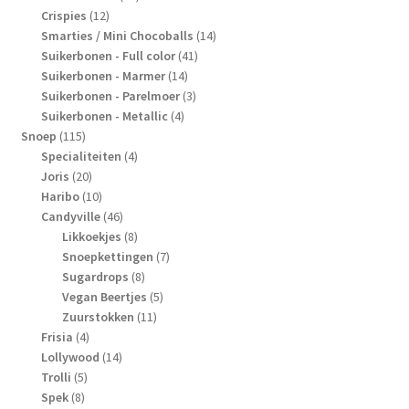
12
producten
Crispies
12
producten
14
Smarties / Mini Chocoballs
14
41
producten
Suikerbonen - Full color
41
14
producten
Suikerbonen - Marmer
14
producten
3
Suikerbonen - Parelmoer
3
4
producten
Suikerbonen - Metallic
4
115
producten
Snoep
115
producten
4
Specialiteiten
4
20
producten
Joris
20
producten
10
Haribo
10
producten
46
Candyville
46
producten
8
Likkoekjes
8
producten
7
Snoepkettingen
7
8
producten
Sugardrops
8
producten
5
Vegan Beertjes
5
11
producten
Zuurstokken
11
4
producten
Frisia
4
producten
14
Lollywood
14
5
producten
Trolli
5
8
producten
Spek
8