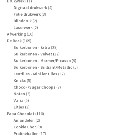
11
producten
Drukwerk
11
producten
4
Digitaal drukwerk
4
3
producten
Folie drukwerk
3
2
producten
Blinddruk
2
producten
2
Laserwerk
2
10
producten
Afwerking
10
109
producten
De Bock
109
producten
29
Suikerbonen - Extra
29
producten
12
Suikerbonen - Velvet
12
producten
9
Suikerbonen - Marmer/Picasso
9
producten
5
Suikerbonen - Brilliant/Metallic
5
32
producten
Lentilles - Mini lentilles
32
5
producten
Knickx
5
producten
7
Choco- /Sugar Choops
7
2
producten
Noten
2
5
producten
Varia
5
producten
3
Eitjes
3
producten
116
Papa Chocolat
116
2
producten
Amandelen
2
producten
9
Cookie Choc
9
producten
17
Pralinéballen
17