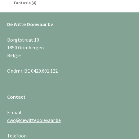
producten
4
Fantasie
4
producten
De Witte Ooievaar bv
Borgtstraat 10
1850 Grimbergen
België
Ondrnr: BE 0429.601.122
Contact
E-mail
dwo@dewitteooievaar.be
Telefoon