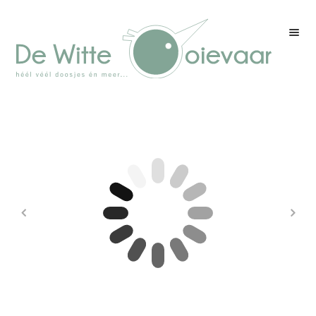
Welkom
Winkel
Kleurenpagina
Over drukwerk
Over ons