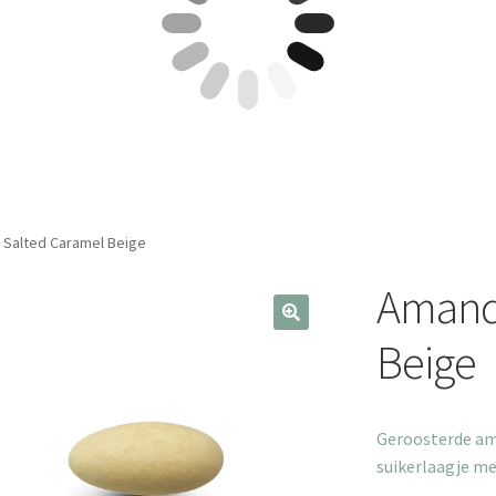
 Salted Caramel Beige
Amande
Beige
Geroosterde am
suikerlaagje m