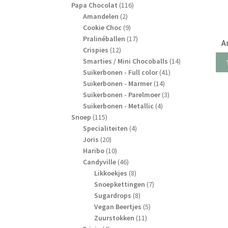
producten
116
Papa Chocolat
116
2
producten
Amandelen
2
producten
9
Cookie Choc
9
producten
17
Pralinéballen
17
A
12
producten
Crispies
12
producten
14
Smarties / Mini Chocoballs
14
41
producten
Suikerbonen - Full color
41
14
producten
Suikerbonen - Marmer
14
producten
3
Suikerbonen - Parelmoer
3
4
producten
Suikerbonen - Metallic
4
115
producten
Snoep
115
producten
4
Specialiteiten
4
20
producten
Joris
20
producten
10
Haribo
10
producten
46
Candyville
46
producten
8
Likkoekjes
8
producten
7
Snoepkettingen
7
8
producten
Sugardrops
8
producten
5
Vegan Beertjes
5
11
producten
Zuurstokken
11