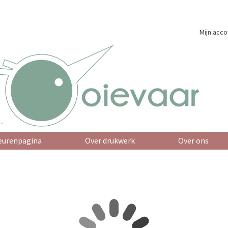
Mijn acco
eurenpagina
Over drukwerk
Over ons