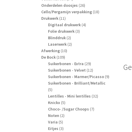
producten
26
Onderdelen doosjes
26
producten
18
Cello/Pergamijn verpakking
18
11
producten
Drukwerk
11
producten
4
Digitaal drukwerk
4
3
producten
Folie drukwerk
3
2
producten
Blinddruk
2
producten
2
Laserwerk
2
10
producten
Afwerking
10
109
producten
De Bock
109
producten
29
Suikerbonen - Extra
29
Ge
producten
12
Suikerbonen - Velvet
12
producten
9
Suikerbonen - Marmer/Picasso
9
producten
Suikerbonen - Brilliant/Metallic
5
5
producten
32
Lentilles - Mini lentilles
32
5
producten
Knickx
5
producten
7
Choco- /Sugar Choops
7
2
producten
Noten
2
5
producten
Varia
5
producten
3
Eitjes
3