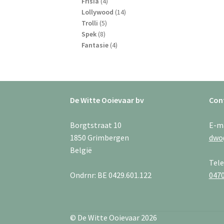
4
producten
Frisia
4
producten
14
Lollywood
14
5
producten
Trolli
5
8
producten
Spek
8
producten
4
Fantasie
4
producten
De Witte Ooievaar bv
Con
Borgtstraat 10
E-m
1850 Grimbergen
dwo
België
Tel
Ondrnr: BE 0429.601.122
0470
© De Witte Ooievaar 2026