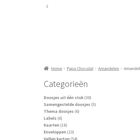
Home
Papa Chocolat
Amandelen
Amandel
Categorieën
30
Doosjes uit één stuk
30
producten
5
Samengestelde doosjes
5
6
producten
Thema doosjes
6
6
producten
Labels
6
producten
18
Kaarten
18
producten
23
Enveloppen
23
producten
54
Vellen karton
54