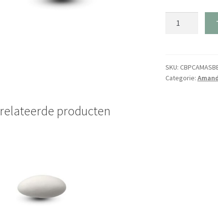
Amandel
Salted
Caramel
Beige
aantal
SKU:
CBPCAMASB
Categorie:
Amand
relateerde producten