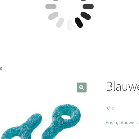
kg
Blauwe
5,5g
Frisia, blauwe t