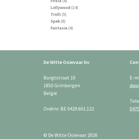
4
producten
Frisia
4
producten
14
Lollywood
14
5
producten
Trolli
5
8
producten
Spek
8
producten
4
Fantasie
4
producten
De Witte Ooievaar bv
Con
Borgtstraat 10
E-m
1850 Grimbergen
dwo
België
Tel
Ondrnr: BE 0429.601.122
0470
© De Witte Ooievaar 2026