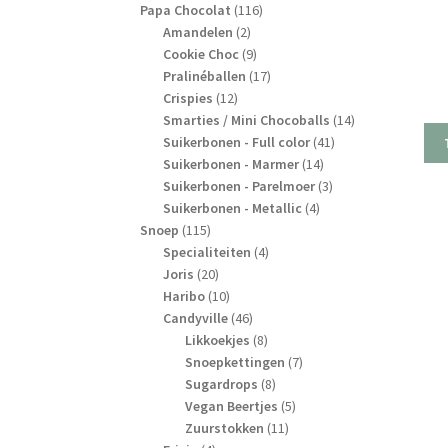
producten
116
Papa Chocolat
116
2
producten
Amandelen
2
producten
9
Cookie Choc
9
producten
17
Pralinéballen
17
12
producten
Crispies
12
producten
14
Smarties / Mini Chocoballs
14
41
producten
Suikerbonen - Full color
41
14
producten
Suikerbonen - Marmer
14
producten
3
Suikerbonen - Parelmoer
3
4
producten
Suikerbonen - Metallic
4
115
producten
Snoep
115
producten
4
Specialiteiten
4
20
producten
Joris
20
producten
10
Haribo
10
producten
46
Candyville
46
producten
8
Likkoekjes
8
producten
7
Snoepkettingen
7
8
producten
Sugardrops
8
producten
5
Vegan Beertjes
5
11
producten
Zuurstokken
11