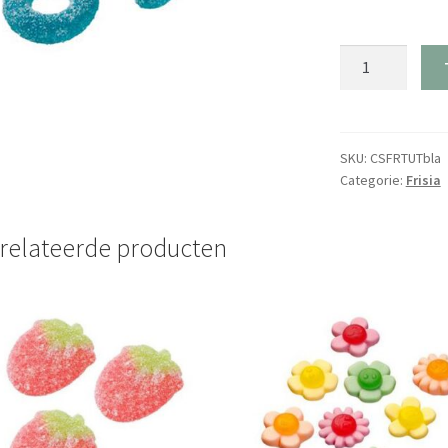
Blauwe
tutters
-
1,25kg
aantal
SKU:
CSFRTUTbla
Categorie:
Frisia
relateerde producten