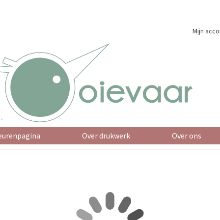
Mijn acco
eurenpagina
Over drukwerk
Over ons