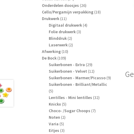
producten
26
Onderdelen doosjes
26
producten
18
Cello/Pergamijn verpakking
18
11
producten
Drukwerk
11
producten
4
Digitaal drukwerk
4
3
producten
Folie drukwerk
3
2
producten
Blinddruk
2
producten
2
Laserwerk
2
10
producten
Afwerking
10
109
producten
De Bock
109
producten
29
Suikerbonen - Extra
29
producten
12
Suikerbonen - Velvet
12
Ge
producten
9
Suikerbonen - Marmer/Picasso
9
producten
Suikerbonen - Brilliant/Metallic
5
5
producten
32
Lentilles - Mini lentilles
32
5
producten
Knickx
5
producten
7
Choco- /Sugar Choops
7
2
producten
Noten
2
5
producten
Varia
5
producten
3
Eitjes
3