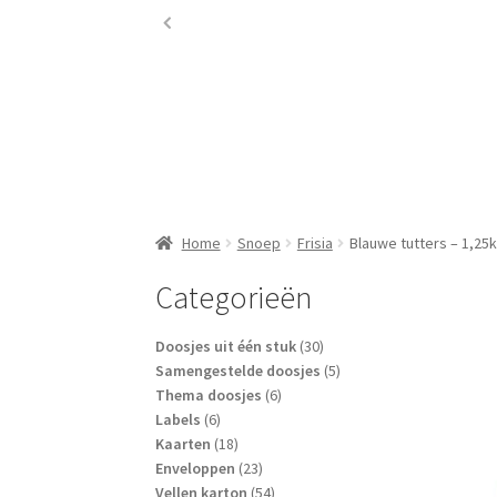
Home
Snoep
Frisia
Blauwe tutters – 1,25
Categorieën
30
Doosjes uit één stuk
30
producten
5
Samengestelde doosjes
5
6
producten
Thema doosjes
6
6
producten
Labels
6
producten
18
Kaarten
18
producten
23
Enveloppen
23
producten
54
Vellen karton
54