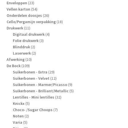
producten
23
Enveloppen
23
producten
54
Vellen karton
54
producten
26
Onderdelen doosjes
26
producten
18
Cello/Pergamijn verpakking
18
11
producten
Drukwerk
11
producten
4
Digitaal drukwerk
4
3
producten
Folie drukwerk
3
2
producten
Blinddruk
2
producten
2
Laserwerk
2
10
producten
Afwerking
10
109
producten
De Bock
109
producten
29
Suikerbonen - Extra
29
producten
12
Suikerbonen - Velvet
12
producten
9
Suikerbonen - Marmer/Picasso
9
producten
5
Suikerbonen - Brilliant/Metallic
5
32
producten
Lentilles - Mini lentilles
32
5
producten
Knickx
5
producten
7
Choco- /Sugar Choops
7
2
producten
Noten
2
5
producten
Varia
5