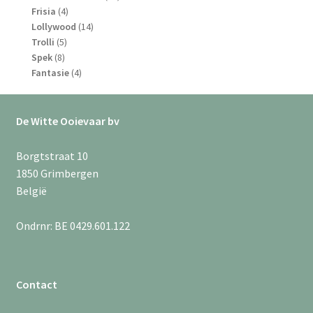
4
producten
Frisia
4
producten
14
Lollywood
14
5
producten
Trolli
5
8
producten
Spek
8
producten
4
Fantasie
4
producten
De Witte Ooievaar bv
Borgtstraat 10
1850 Grimbergen
België
Ondrnr: BE 0429.601.122
Contact