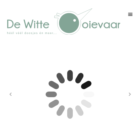
Welkom
Winkel
Kleurenpagina
Over drukwerk
Over ons