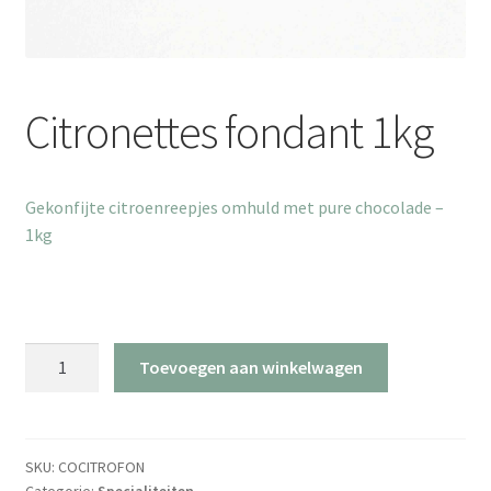
Citronettes fondant 1kg
Gekonfijte citroenreepjes omhuld met pure chocolade –
1kg
Citronettes
Toevoegen aan winkelwagen
fondant
1kg
aantal
SKU:
COCITROFON
Categorie:
Specialiteiten