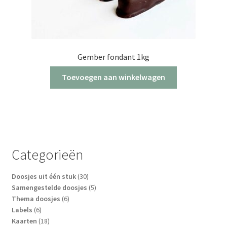
Gember fondant 1kg
Toevoegen aan winkelwagen
Categorieën
30
Doosjes uit één stuk
30
producten
5
Samengestelde doosjes
5
6
producten
Thema doosjes
6
6
producten
Labels
6
producten
18
Kaarten
18