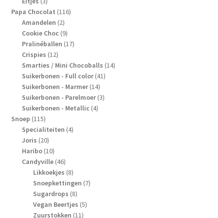
producten
3
Eitjes
3
producten
116
Papa Chocolat
116
2
producten
Amandelen
2
producten
9
Cookie Choc
9
producten
17
Pralinéballen
17
12
producten
Crispies
12
producten
14
Smarties / Mini Chocoballs
14
41
producten
Suikerbonen - Full color
41
14
producten
Suikerbonen - Marmer
14
producten
3
Suikerbonen - Parelmoer
3
4
producten
Suikerbonen - Metallic
4
115
producten
Snoep
115
producten
4
Specialiteiten
4
20
producten
Joris
20
producten
10
Haribo
10
producten
46
Candyville
46
producten
8
Likkoekjes
8
producten
7
Snoepkettingen
7
8
producten
Sugardrops
8
producten
5
Vegan Beertjes
5
11
producten
Zuurstokken
11