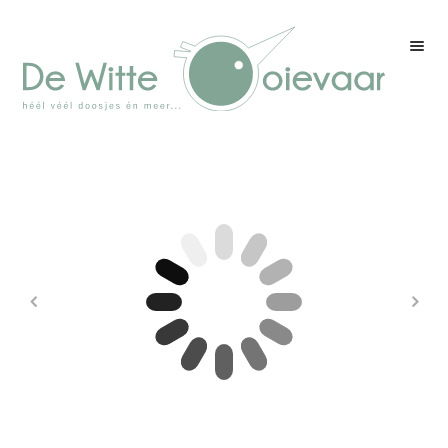
Welkom
Winkel
Kleurenpagina
Over drukwerk
Over ons