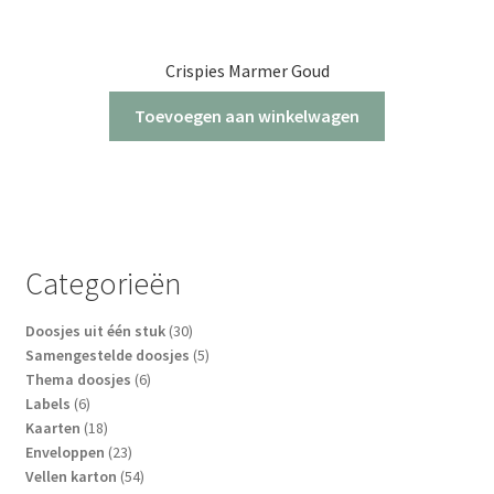
Crispies Marmer Goud
Toevoegen aan winkelwagen
Categorieën
30
Doosjes uit één stuk
30
producten
5
Samengestelde doosjes
5
6
producten
Thema doosjes
6
6
producten
Labels
6
producten
18
Kaarten
18
producten
23
Enveloppen
23
producten
54
Vellen karton
54