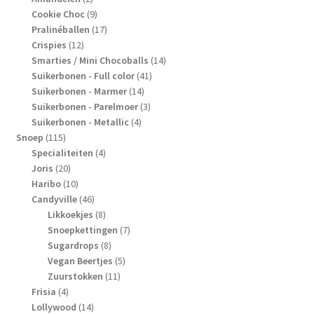
producten
9
Cookie Choc
9
producten
17
Pralinéballen
17
12
producten
Crispies
12
producten
14
Smarties / Mini Chocoballs
14
41
producten
Suikerbonen - Full color
41
14
producten
Suikerbonen - Marmer
14
producten
3
Suikerbonen - Parelmoer
3
4
producten
Suikerbonen - Metallic
4
115
producten
Snoep
115
producten
4
Specialiteiten
4
20
producten
Joris
20
producten
10
Haribo
10
producten
46
Candyville
46
producten
8
Likkoekjes
8
producten
7
Snoepkettingen
7
8
producten
Sugardrops
8
producten
5
Vegan Beertjes
5
11
producten
Zuurstokken
11
4
producten
Frisia
4
producten
14
Lollywood
14