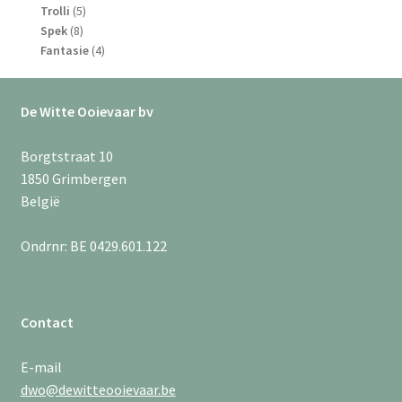
5
producten
Trolli
5
8
producten
Spek
8
producten
4
Fantasie
4
producten
De Witte Ooievaar bv
Borgtstraat 10
1850 Grimbergen
België
Ondrnr: BE 0429.601.122
Contact
E-mail
dwo@dewitteooievaar.be