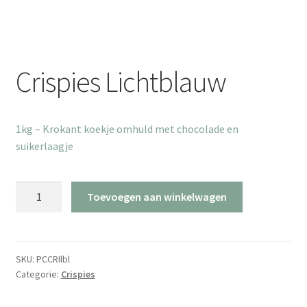
Crispies Lichtblauw
1kg – Krokant koekje omhuld met chocolade en
suikerlaagje
Crispies
Toevoegen aan winkelwagen
Lichtblauw
aantal
SKU:
PCCRIlbl
Categorie:
Crispies