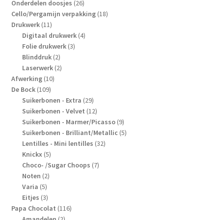
producten
26
Onderdelen doosjes
26
producten
18
Cello/Pergamijn verpakking
18
11
producten
Drukwerk
11
producten
4
Digitaal drukwerk
4
3
producten
Folie drukwerk
3
2
producten
Blinddruk
2
producten
2
Laserwerk
2
10
producten
Afwerking
10
109
producten
De Bock
109
producten
29
Suikerbonen - Extra
29
producten
12
Suikerbonen - Velvet
12
producten
9
Suikerbonen - Marmer/Picasso
9
producten
5
Suikerbonen - Brilliant/Metallic
5
32
producten
Lentilles - Mini lentilles
32
5
producten
Knickx
5
producten
7
Choco- /Sugar Choops
7
2
producten
Noten
2
5
producten
Varia
5
producten
3
Eitjes
3
producten
116
Papa Chocolat
116
2
producten
Amandelen
2