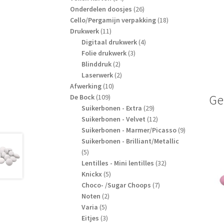
producten
26
Onderdelen doosjes
26
producten
18
Cello/Pergamijn verpakking
18
11
producten
Drukwerk
11
producten
4
Digitaal drukwerk
4
3
producten
Folie drukwerk
3
2
producten
Blinddruk
2
producten
2
Laserwerk
2
10
producten
Afwerking
10
109
producten
Ge
De Bock
109
producten
29
Suikerbonen - Extra
29
producten
12
Suikerbonen - Velvet
12
producten
9
Suikerbonen - Marmer/Picasso
9
producten
Suikerbonen - Brilliant/Metallic
5
5
producten
32
Lentilles - Mini lentilles
32
5
producten
Knickx
5
producten
7
Choco- /Sugar Choops
7
2
producten
Noten
2
5
producten
Varia
5
producten
3
Eitjes
3