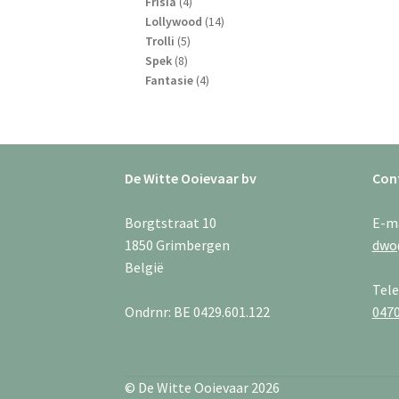
4
producten
Frisia
4
producten
14
Lollywood
14
5
producten
Trolli
5
8
producten
Spek
8
producten
4
Fantasie
4
producten
De Witte Ooievaar bv
Con
Borgtstraat 10
E-m
1850 Grimbergen
dwo
België
Tel
Ondrnr: BE 0429.601.122
0470
© De Witte Ooievaar 2026