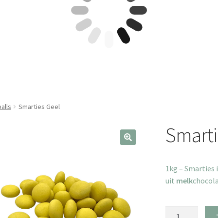
alls
Smarties Geel
Smarti
1kg – Smarties 
uit
melk
chocola
Smarties