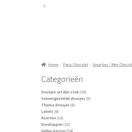
Home
Papa Chocolat
Smarties / Mini Chocob
Categorieën
30
Doosjes uit één stuk
30
producten
5
Samengestelde doosjes
5
6
producten
Thema doosjes
6
6
producten
Labels
6
producten
18
Kaarten
18
producten
23
Enveloppen
23
producten
54
Vellen karton
54