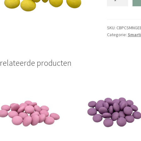
Geel
aantal
SKU:
CBPCSMNGE
Categorie:
Smarti
relateerde producten