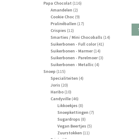
producten
116
Papa Chocolat
116
2
producten
Amandelen
2
producten
9
Cookie Choc
9
producten
17
Pralinéballen
17
12
producten
Crispies
12
producten
14
Smarties / Mini Chocoballs
14
41
producten
Suikerbonen - Full color
41
14
producten
Suikerbonen - Marmer
14
producten
3
Suikerbonen - Parelmoer
3
4
producten
Suikerbonen - Metallic
4
115
producten
Snoep
115
producten
4
Specialiteiten
4
20
producten
Joris
20
producten
10
Haribo
10
producten
46
Candyville
46
producten
8
Likkoekjes
8
producten
7
Snoepkettingen
7
8
producten
Sugardrops
8
producten
5
Vegan Beertjes
5
11
producten
Zuurstokken
11