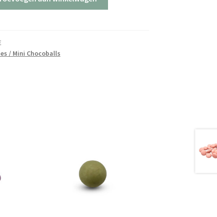
E
es / Mini Chocoballs