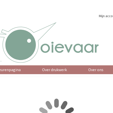
Mijn acco
eurenpagina
Over drukwerk
Over ons