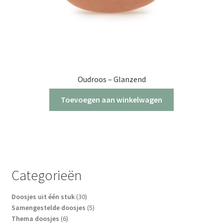
Oudroos – Glanzend
Toevoegen aan winkelwagen
Categorieën
30
Doosjes uit één stuk
30
producten
5
Samengestelde doosjes
5
6
producten
Thema doosjes
6