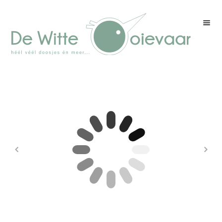
Welkom
Winkel
Kleurenpagina
Over drukwerk
Over ons