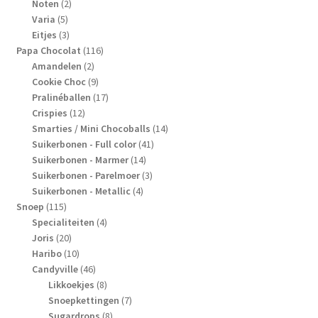
2
producten
Noten
2
5
producten
Varia
5
producten
3
Eitjes
3
producten
116
Papa Chocolat
116
2
producten
Amandelen
2
producten
9
Cookie Choc
9
producten
17
Pralinéballen
17
12
producten
Crispies
12
producten
14
Smarties / Mini Chocoballs
14
41
producten
Suikerbonen - Full color
41
14
producten
Suikerbonen - Marmer
14
producten
3
Suikerbonen - Parelmoer
3
4
producten
Suikerbonen - Metallic
4
115
producten
Snoep
115
producten
4
Specialiteiten
4
20
producten
Joris
20
producten
10
Haribo
10
producten
46
Candyville
46
producten
8
Likkoekjes
8
producten
7
Snoepkettingen
7
8
producten
Sugardrops
8