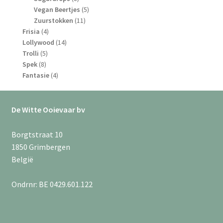
producten
5
Vegan Beertjes
5
11
producten
Zuurstokken
11
4
producten
Frisia
4
producten
14
Lollywood
14
5
producten
Trolli
5
8
producten
Spek
8
producten
4
Fantasie
4
producten
De Witte Ooievaar bv
Borgtstraat 10
1850 Grimbergen
België
Ondrnr: BE 0429.601.122