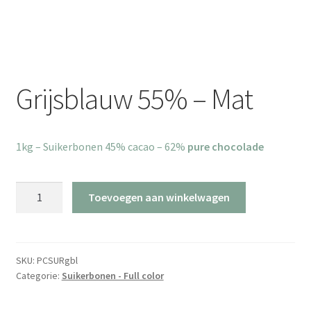
Grijsblauw 55% – Mat
1kg – Suikerbonen 45% cacao – 62%
pure chocolade
Grijsblauw
Toevoegen aan winkelwagen
55%
-
Mat
aantal
SKU:
PCSURgbl
Categorie:
Suikerbonen - Full color