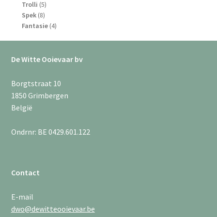
5
producten
Trolli
5
8
producten
Spek
8
producten
4
Fantasie
4
producten
De Witte Ooievaar bv
Borgtstraat 10
1850 Grimbergen
België
Ondrnr: BE 0429.601.122
Contact
E-mail
dwo@dewitteooievaar.be