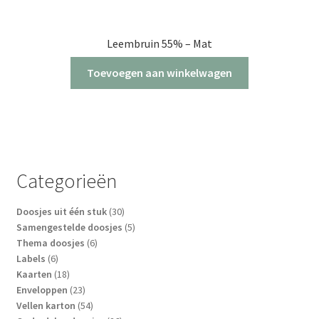
Leembruin 55% – Mat
Toevoegen aan winkelwagen
Categorieën
30
Doosjes uit één stuk
30
producten
5
Samengestelde doosjes
5
6
producten
Thema doosjes
6
6
producten
Labels
6
producten
18
Kaarten
18
producten
23
Enveloppen
23
producten
54
Vellen karton
54