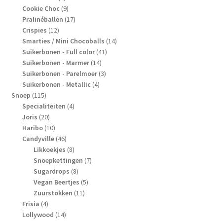
producten
9
Cookie Choc
9
producten
17
Pralinéballen
17
12
producten
Crispies
12
producten
14
Smarties / Mini Chocoballs
14
41
producten
Suikerbonen - Full color
41
14
producten
Suikerbonen - Marmer
14
producten
3
Suikerbonen - Parelmoer
3
4
producten
Suikerbonen - Metallic
4
115
producten
Snoep
115
producten
4
Specialiteiten
4
20
producten
Joris
20
producten
10
Haribo
10
producten
46
Candyville
46
producten
8
Likkoekjes
8
producten
7
Snoepkettingen
7
8
producten
Sugardrops
8
producten
5
Vegan Beertjes
5
11
producten
Zuurstokken
11
4
producten
Frisia
4
producten
14
Lollywood
14