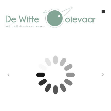
Welkom
Winkel
Kleurenpagina
Over drukwerk
Over ons