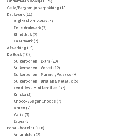
producten
26
Onderdelen doosjes
26
producten
18
Cello/Pergamijn verpakking
18
11
producten
Drukwerk
11
producten
4
Digitaal drukwerk
4
3
producten
Folie drukwerk
3
2
producten
Blinddruk
2
producten
2
Laserwerk
2
10
producten
Afwerking
10
109
producten
De Bock
109
producten
29
Suikerbonen - Extra
29
producten
12
Suikerbonen - Velvet
12
producten
9
Suikerbonen - Marmer/Picasso
9
producten
5
Suikerbonen - Brilliant/Metallic
5
32
producten
Lentilles - Mini lentilles
32
5
producten
Knickx
5
producten
7
Choco- /Sugar Choops
7
2
producten
Noten
2
5
producten
Varia
5
producten
3
Eitjes
3
producten
116
Papa Chocolat
116
2
producten
Amandelen
2