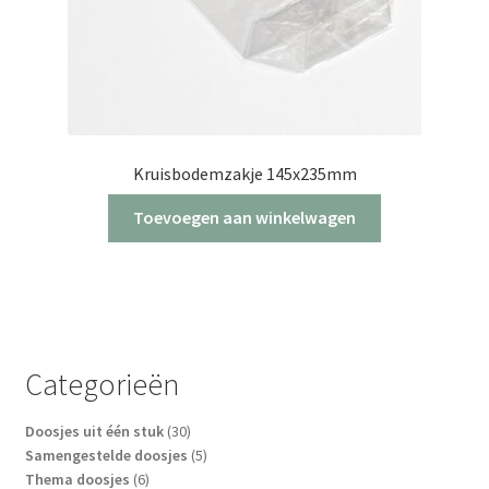
Kruisbodemzakje 145x235mm
Toevoegen aan winkelwagen
Categorieën
30
Doosjes uit één stuk
30
producten
5
Samengestelde doosjes
5
6
producten
Thema doosjes
6