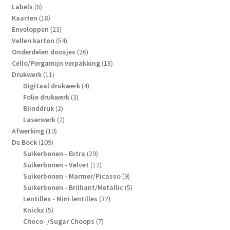
6
producten
Labels
6
producten
18
Kaarten
18
producten
23
Enveloppen
23
producten
54
Vellen karton
54
producten
26
Onderdelen doosjes
26
producten
18
Cello/Pergamijn verpakking
18
11
producten
Drukwerk
11
producten
4
Digitaal drukwerk
4
3
producten
Folie drukwerk
3
2
producten
Blinddruk
2
producten
2
Laserwerk
2
10
producten
Afwerking
10
109
producten
De Bock
109
producten
29
Suikerbonen - Extra
29
producten
12
Suikerbonen - Velvet
12
producten
9
Suikerbonen - Marmer/Picasso
9
producten
5
Suikerbonen - Brilliant/Metallic
5
32
producten
Lentilles - Mini lentilles
32
5
producten
Knickx
5
producten
7
Choco- /Sugar Choops
7