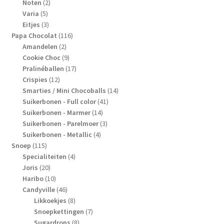
2
producten
Noten
2
5
producten
Varia
5
producten
3
Eitjes
3
producten
116
Papa Chocolat
116
2
producten
Amandelen
2
producten
9
Cookie Choc
9
producten
17
Pralinéballen
17
12
producten
Crispies
12
producten
14
Smarties / Mini Chocoballs
14
41
producten
Suikerbonen - Full color
41
14
producten
Suikerbonen - Marmer
14
producten
3
Suikerbonen - Parelmoer
3
4
producten
Suikerbonen - Metallic
4
115
producten
Snoep
115
producten
4
Specialiteiten
4
20
producten
Joris
20
producten
10
Haribo
10
producten
46
Candyville
46
producten
8
Likkoekjes
8
producten
7
Snoepkettingen
7
8
producten
Sugardrops
8