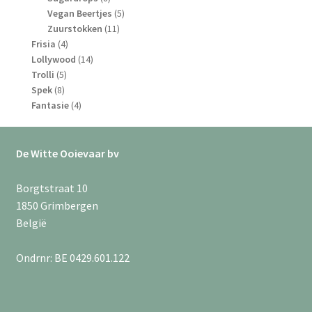
producten
5
Vegan Beertjes
5
11
producten
Zuurstokken
11
4
producten
Frisia
4
producten
14
Lollywood
14
5
producten
Trolli
5
8
producten
Spek
8
producten
4
Fantasie
4
producten
De Witte Ooievaar bv
Borgtstraat 10
1850 Grimbergen
België
Ondrnr: BE 0429.601.122