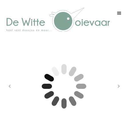
Welkom
Winkel
Kleurenpagina
Over drukwerk
Over ons