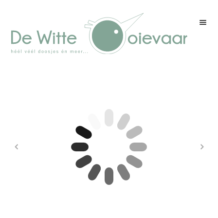
Welkom
Winkel
Kleurenpagina
Over drukwerk
Over ons