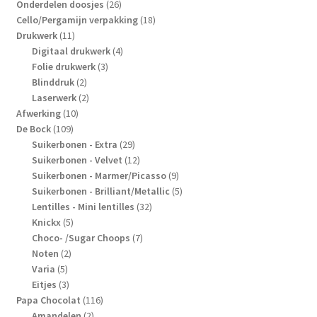
producten
26
Onderdelen doosjes
26
producten
18
Cello/Pergamijn verpakking
18
11
producten
Drukwerk
11
producten
4
Digitaal drukwerk
4
3
producten
Folie drukwerk
3
2
producten
Blinddruk
2
producten
2
Laserwerk
2
10
producten
Afwerking
10
109
producten
De Bock
109
producten
29
Suikerbonen - Extra
29
producten
12
Suikerbonen - Velvet
12
producten
9
Suikerbonen - Marmer/Picasso
9
producten
5
Suikerbonen - Brilliant/Metallic
5
32
producten
Lentilles - Mini lentilles
32
5
producten
Knickx
5
producten
7
Choco- /Sugar Choops
7
2
producten
Noten
2
5
producten
Varia
5
producten
3
Eitjes
3
producten
116
Papa Chocolat
116
2
producten
Amandelen
2