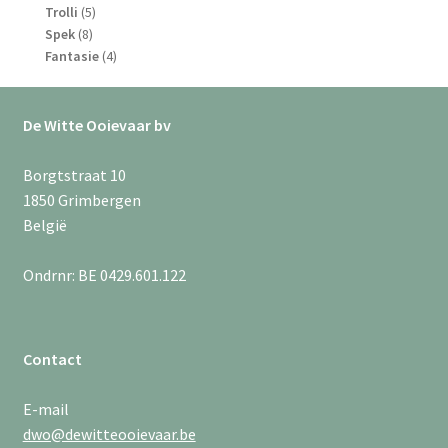
5
producten
Trolli
5
8
producten
Spek
8
producten
4
Fantasie
4
producten
De Witte Ooievaar bv
Borgtstraat 10
1850 Grimbergen
België
Ondrnr: BE 0429.601.122
Contact
E-mail
dwo@dewitteooievaar.be