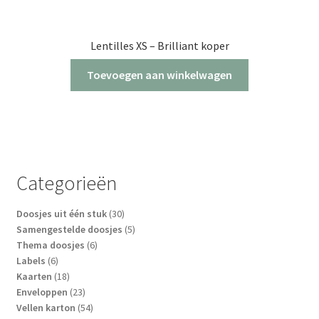
Lentilles XS – Brilliant koper
Toevoegen aan winkelwagen
Categorieën
30
Doosjes uit één stuk
30
producten
5
Samengestelde doosjes
5
6
producten
Thema doosjes
6
6
producten
Labels
6
producten
18
Kaarten
18
producten
23
Enveloppen
23
producten
54
Vellen karton
54