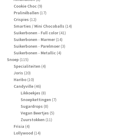
producten
9
Cookie Choc
9
producten
17
Pralinéballen
17
12
producten
Crispies
12
producten
14
Smarties / Mini Chocoballs
14
41
producten
Suikerbonen - Full color
41
14
producten
Suikerbonen - Marmer
14
producten
3
Suikerbonen - Parelmoer
3
4
producten
Suikerbonen - Metallic
4
115
producten
Snoep
115
producten
4
Specialiteiten
4
20
producten
Joris
20
producten
10
Haribo
10
producten
46
Candyville
46
producten
8
Likkoekjes
8
producten
7
Snoepkettingen
7
8
producten
Sugardrops
8
producten
5
Vegan Beertjes
5
11
producten
Zuurstokken
11
4
producten
Frisia
4
producten
14
Lollywood
14