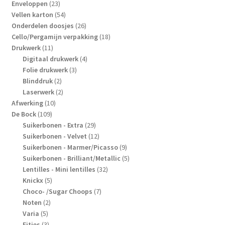
producten
23
Enveloppen
23
producten
54
Vellen karton
54
producten
26
Onderdelen doosjes
26
producten
18
Cello/Pergamijn verpakking
18
11
producten
Drukwerk
11
producten
4
Digitaal drukwerk
4
3
producten
Folie drukwerk
3
2
producten
Blinddruk
2
producten
2
Laserwerk
2
10
producten
Afwerking
10
109
producten
De Bock
109
producten
29
Suikerbonen - Extra
29
producten
12
Suikerbonen - Velvet
12
producten
9
Suikerbonen - Marmer/Picasso
9
producten
5
Suikerbonen - Brilliant/Metallic
5
32
producten
Lentilles - Mini lentilles
32
5
producten
Knickx
5
producten
7
Choco- /Sugar Choops
7
2
producten
Noten
2
5
producten
Varia
5
producten
3
Eitjes
3