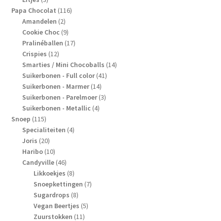
producten
116
Papa Chocolat
116
2
producten
Amandelen
2
producten
9
Cookie Choc
9
producten
17
Pralinéballen
17
12
producten
Crispies
12
producten
14
Smarties / Mini Chocoballs
14
41
producten
Suikerbonen - Full color
41
14
producten
Suikerbonen - Marmer
14
producten
3
Suikerbonen - Parelmoer
3
4
producten
Suikerbonen - Metallic
4
115
producten
Snoep
115
producten
4
Specialiteiten
4
20
producten
Joris
20
producten
10
Haribo
10
producten
46
Candyville
46
producten
8
Likkoekjes
8
producten
7
Snoepkettingen
7
8
producten
Sugardrops
8
producten
5
Vegan Beertjes
5
11
producten
Zuurstokken
11