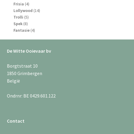
4
producten
Frisia
4
producten
14
Lollywood
14
5
producten
Trolli
5
8
producten
Spek
8
producten
4
Fantasie
4
producten
De Witte Ooievaar bv
Borgtstraat 10
1850 Grimbergen
België
Ondrnr: BE 0429.601.122
Contact