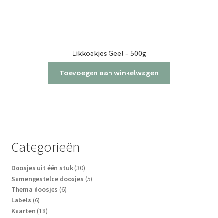
Likkoekjes Geel – 500g
Toevoegen aan winkelwagen
Categorieën
30
Doosjes uit één stuk
30
producten
5
Samengestelde doosjes
5
6
producten
Thema doosjes
6
6
producten
Labels
6
producten
18
Kaarten
18