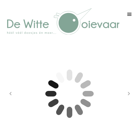
Welkom
Winkel
Kleurenpagina
Over drukwerk
Over ons