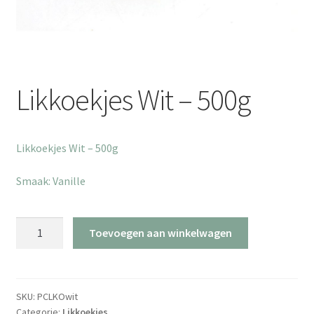
Likkoekjes Wit – 500g
Likkoekjes Wit – 500g
Smaak: Vanille
Likkoekjes
Toevoegen aan winkelwagen
Wit
-
500g
aantal
SKU:
PCLKOwit
Categorie:
Likkoekjes