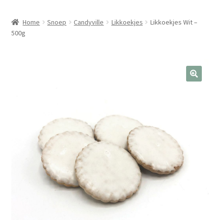
Home
Snoep
Candyville
Likkoekjes
Likkoekjes Wit –
500g