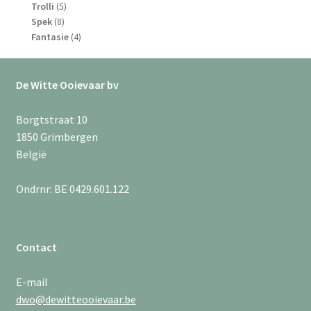
5
producten
Trolli
5
8
producten
Spek
8
producten
4
Fantasie
4
producten
De Witte Ooievaar bv
Borgtstraat 10
1850 Grimbergen
België
Ondrnr: BE 0429.601.122
Contact
E-mail
dwo@dewitteooievaar.be