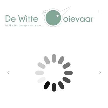
Welkom
Winkel
Kleurenpagina
Over drukwerk
Over ons