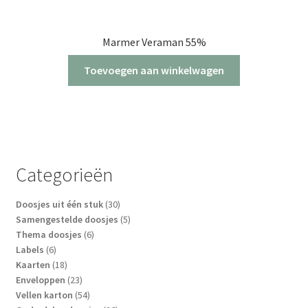
Marmer Veraman 55%
Toevoegen aan winkelwagen
Categorieën
30
Doosjes uit één stuk
30
producten
5
Samengestelde doosjes
5
6
producten
Thema doosjes
6
6
producten
Labels
6
producten
18
Kaarten
18
producten
23
Enveloppen
23
producten
54
Vellen karton
54