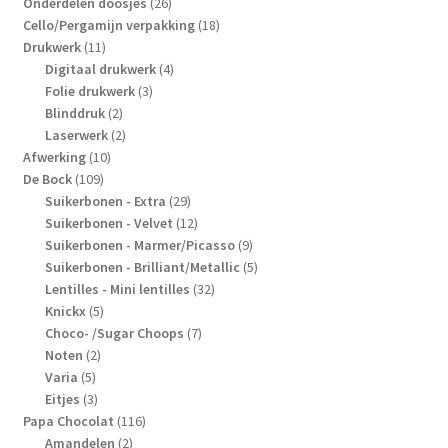
producten
26
Onderdelen doosjes
26
producten
18
Cello/Pergamijn verpakking
18
11
producten
Drukwerk
11
producten
4
Digitaal drukwerk
4
3
producten
Folie drukwerk
3
2
producten
Blinddruk
2
producten
2
Laserwerk
2
10
producten
Afwerking
10
109
producten
De Bock
109
producten
29
Suikerbonen - Extra
29
producten
12
Suikerbonen - Velvet
12
producten
9
Suikerbonen - Marmer/Picasso
9
producten
5
Suikerbonen - Brilliant/Metallic
5
32
producten
Lentilles - Mini lentilles
32
5
producten
Knickx
5
producten
7
Choco- /Sugar Choops
7
2
producten
Noten
2
5
producten
Varia
5
producten
3
Eitjes
3
producten
116
Papa Chocolat
116
2
producten
Amandelen
2