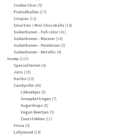
producten
9
Cookie Choc
9
producten
17
Pralinéballen
17
12
producten
Crispies
12
producten
14
Smarties / Mini Chocoballs
14
41
producten
Suikerbonen - Full color
41
14
producten
Suikerbonen - Marmer
14
producten
3
Suikerbonen - Parelmoer
3
4
producten
Suikerbonen - Metallic
4
115
producten
Snoep
115
producten
4
Specialiteiten
4
20
producten
Joris
20
producten
10
Haribo
10
producten
46
Candyville
46
producten
8
Likkoekjes
8
producten
7
Snoepkettingen
7
8
producten
Sugardrops
8
producten
5
Vegan Beertjes
5
11
producten
Zuurstokken
11
4
producten
Frisia
4
producten
14
Lollywood
14