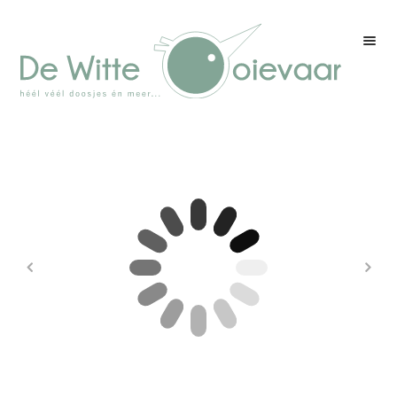
Welkom
Winkel
Kleurenpagina
Over drukwerk
Over ons