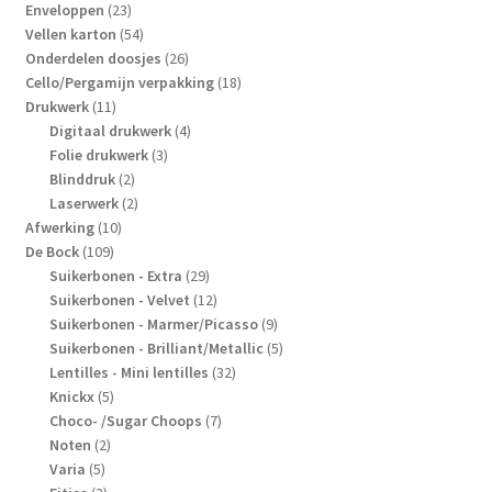
producten
23
Enveloppen
23
producten
54
Vellen karton
54
producten
26
Onderdelen doosjes
26
producten
18
Cello/Pergamijn verpakking
18
11
producten
Drukwerk
11
producten
4
Digitaal drukwerk
4
3
producten
Folie drukwerk
3
2
producten
Blinddruk
2
producten
2
Laserwerk
2
10
producten
Afwerking
10
109
producten
De Bock
109
producten
29
Suikerbonen - Extra
29
producten
12
Suikerbonen - Velvet
12
producten
9
Suikerbonen - Marmer/Picasso
9
producten
5
Suikerbonen - Brilliant/Metallic
5
32
producten
Lentilles - Mini lentilles
32
5
producten
Knickx
5
producten
7
Choco- /Sugar Choops
7
2
producten
Noten
2
5
producten
Varia
5