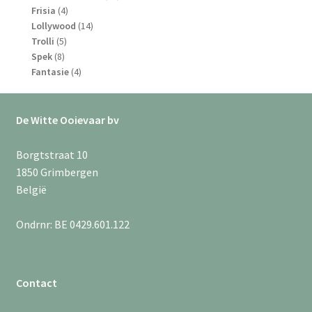
4
producten
Frisia
4
producten
14
Lollywood
14
5
producten
Trolli
5
8
producten
Spek
8
producten
4
Fantasie
4
producten
De Witte Ooievaar bv
Borgtstraat 10
1850 Grimbergen
België
Ondrnr: BE 0429.601.122
Contact