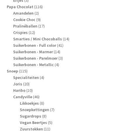
producten
3
Eitjes
3
producten
116
Papa Chocolat
116
2
producten
Amandelen
2
producten
9
Cookie Choc
9
producten
17
Pralinéballen
17
12
producten
Crispies
12
producten
14
Smarties / Mini Chocoballs
14
41
producten
Suikerbonen - Full color
41
14
producten
Suikerbonen - Marmer
14
producten
3
Suikerbonen - Parelmoer
3
4
producten
Suikerbonen - Metallic
4
115
producten
Snoep
115
producten
4
Specialiteiten
4
20
producten
Joris
20
producten
10
Haribo
10
producten
46
Candyville
46
producten
8
Likkoekjes
8
producten
7
Snoepkettingen
7
8
producten
Sugardrops
8
producten
5
Vegan Beertjes
5
11
producten
Zuurstokken
11