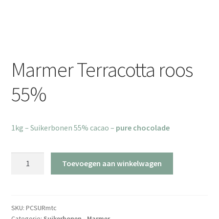
Marmer Terracotta roos
55%
1kg – Suikerbonen 55% cacao –
pure chocolade
Marmer
Toevoegen aan winkelwagen
Terracotta
roos
55%
aantal
SKU:
PCSURmtc
Categorie:
Suikerbonen - Marmer