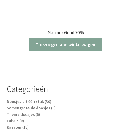
Marmer Goud 70%
Toevoegen aan winkelwagen
Categorieën
30
Doosjes uit één stuk
30
producten
5
Samengestelde doosjes
5
6
producten
Thema doosjes
6
6
producten
Labels
6
producten
18
Kaarten
18