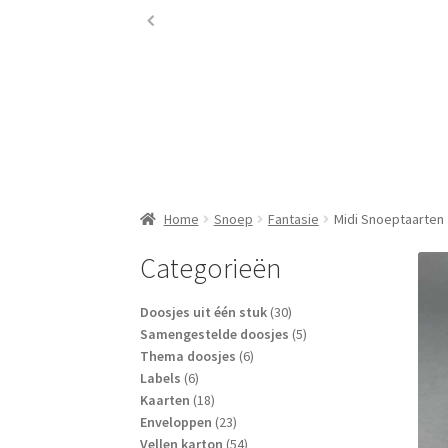
Home
Snoep
Fantasie
Midi Snoeptaarten
Categorieën
30
Doosjes uit één stuk
30
producten
5
Samengestelde doosjes
5
6
producten
Thema doosjes
6
6
producten
Labels
6
producten
18
Kaarten
18
producten
23
Enveloppen
23
producten
54
Vellen karton
54