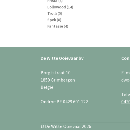
4
producten
Frisia
4
producten
14
Lollywood
14
5
producten
Trolli
5
8
producten
Spek
8
producten
4
Fantasie
4
producten
De Witte Ooievaar bv
Con
Borgtstraat 10
E-m
1850 Grimbergen
dwo
België
Tel
Ondrnr: BE 0429.601.122
0470
© De Witte Ooievaar 2026