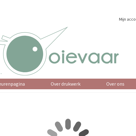
Mijn acco
eurenpagina
Over drukwerk
Over ons