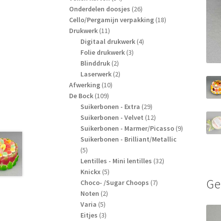
producten
26
Onderdelen doosjes
26
producten
18
Cello/Pergamijn verpakking
18
11
producten
Drukwerk
11
producten
4
Digitaal drukwerk
4
3
producten
Folie drukwerk
3
2
producten
Blinddruk
2
producten
2
Laserwerk
2
10
producten
Afwerking
10
109
producten
De Bock
109
producten
29
Suikerbonen - Extra
29
producten
12
Suikerbonen - Velvet
12
producten
9
Suikerbonen - Marmer/Picasso
9
producten
Suikerbonen - Brilliant/Metallic
5
5
producten
32
Lentilles - Mini lentilles
32
5
producten
Knickx
5
Ge
producten
7
Choco- /Sugar Choops
7
2
producten
Noten
2
5
producten
Varia
5
producten
3
Eitjes
3