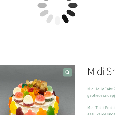
Midi S
Midi Jelly Cake
geoliede snoep
Midi Tutti Frut
gesuikerde sno