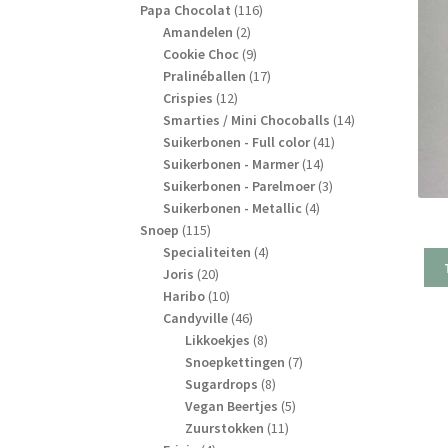
producten
116
Papa Chocolat
116
2
producten
Amandelen
2
producten
9
Cookie Choc
9
producten
17
Pralinéballen
17
12
producten
Crispies
12
producten
14
Smarties / Mini Chocoballs
14
41
producten
Suikerbonen - Full color
41
14
producten
Suikerbonen - Marmer
14
producten
3
Suikerbonen - Parelmoer
3
4
producten
Suikerbonen - Metallic
4
115
producten
Snoep
115
producten
4
Specialiteiten
4
20
producten
Joris
20
producten
10
Haribo
10
producten
46
Candyville
46
producten
8
Likkoekjes
8
producten
7
Snoepkettingen
7
8
producten
Sugardrops
8
producten
5
Vegan Beertjes
5
11
producten
Zuurstokken
11