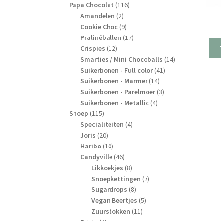
producten
116
Papa Chocolat
116
2
producten
Amandelen
2
producten
9
Cookie Choc
9
producten
17
Pralinéballen
17
12
producten
Crispies
12
producten
14
Smarties / Mini Chocoballs
14
41
producten
Suikerbonen - Full color
41
14
producten
Suikerbonen - Marmer
14
producten
3
Suikerbonen - Parelmoer
3
4
producten
Suikerbonen - Metallic
4
115
producten
Snoep
115
producten
4
Specialiteiten
4
20
producten
Joris
20
producten
10
Haribo
10
producten
46
Candyville
46
producten
8
Likkoekjes
8
producten
7
Snoepkettingen
7
8
producten
Sugardrops
8
producten
5
Vegan Beertjes
5
11
producten
Zuurstokken
11