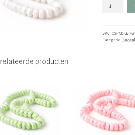
Snoepketting
Wit
aantal
SKU:
CSPCDKETwi
Categorie:
Snoep
relateerde producten