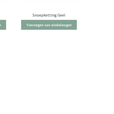
Snoepketting Geel
n
Toevoegen aan winkelwagen