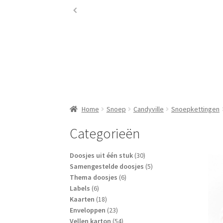
Home
Snoep
Candyville
Snoepkettingen
Categorieën
30
Doosjes uit één stuk
30
producten
5
Samengestelde doosjes
5
6
producten
Thema doosjes
6
6
producten
Labels
6
producten
18
Kaarten
18
producten
23
Enveloppen
23
producten
54
Vellen karton
54