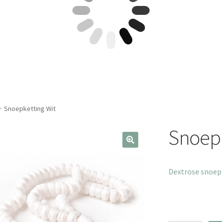
Snoepketting Wit
Snoepk
Dextrose snoepk