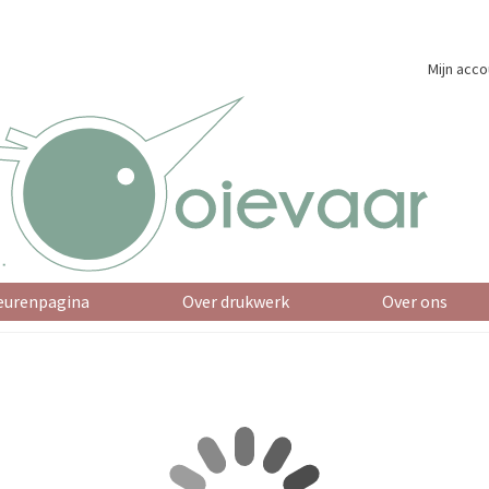
Mijn acco
eurenpagina
Over drukwerk
Over ons