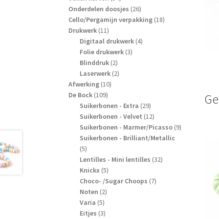
producten
26
Onderdelen doosjes
26
producten
18
Cello/Pergamijn verpakking
18
11
producten
Drukwerk
11
producten
4
Digitaal drukwerk
4
3
producten
Folie drukwerk
3
2
producten
Blinddruk
2
producten
2
Laserwerk
2
10
producten
Afwerking
10
109
producten
De Bock
109
Ge
producten
29
Suikerbonen - Extra
29
producten
12
Suikerbonen - Velvet
12
producten
9
Suikerbonen - Marmer/Picasso
9
producten
Suikerbonen - Brilliant/Metallic
5
5
producten
32
Lentilles - Mini lentilles
32
5
producten
Knickx
5
producten
7
Choco- /Sugar Choops
7
2
producten
Noten
2
5
producten
Varia
5
producten
3
Eitjes
3