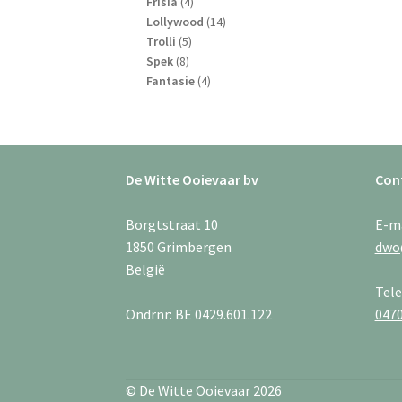
4
producten
Frisia
4
producten
14
Lollywood
14
5
producten
Trolli
5
8
producten
Spek
8
producten
4
Fantasie
4
producten
De Witte Ooievaar bv
Con
Borgtstraat 10
E-m
1850 Grimbergen
dwo
België
Tel
Ondrnr: BE 0429.601.122
0470
© De Witte Ooievaar 2026