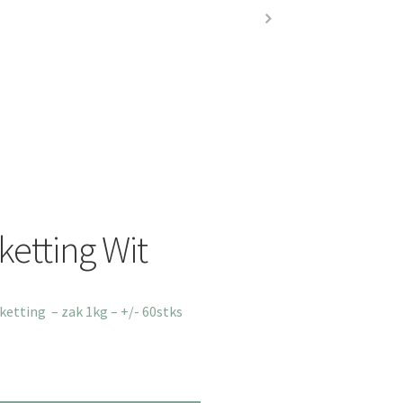
etting Wit
etting – zak 1kg – +/- 60stks