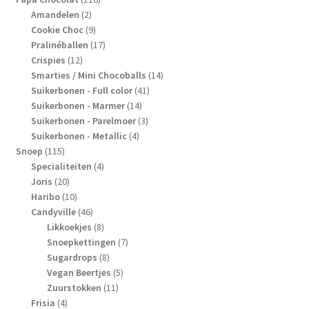
2
producten
Amandelen
2
producten
9
Cookie Choc
9
producten
17
Pralinéballen
17
12
producten
Crispies
12
producten
14
Smarties / Mini Chocoballs
14
41
producten
Suikerbonen - Full color
41
14
producten
Suikerbonen - Marmer
14
producten
3
Suikerbonen - Parelmoer
3
4
producten
Suikerbonen - Metallic
4
115
producten
Snoep
115
producten
4
Specialiteiten
4
20
producten
Joris
20
producten
10
Haribo
10
producten
46
Candyville
46
producten
8
Likkoekjes
8
producten
7
Snoepkettingen
7
8
producten
Sugardrops
8
producten
5
Vegan Beertjes
5
11
producten
Zuurstokken
11
4
producten
Frisia
4