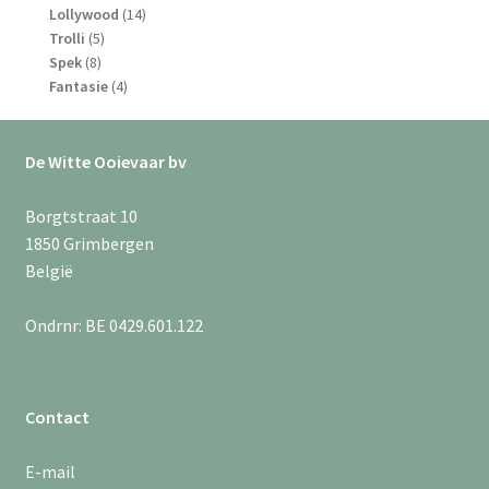
producten
14
Lollywood
14
5
producten
Trolli
5
8
producten
Spek
8
producten
4
Fantasie
4
producten
De Witte Ooievaar bv
Borgtstraat 10
1850 Grimbergen
België
Ondrnr: BE 0429.601.122
Contact
E-mail