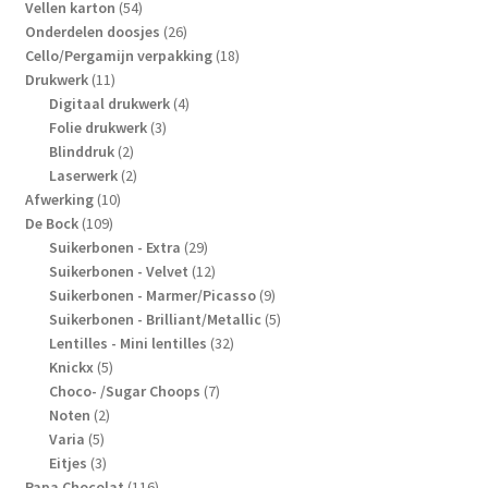
producten
54
Vellen karton
54
producten
26
Onderdelen doosjes
26
producten
18
Cello/Pergamijn verpakking
18
11
producten
Drukwerk
11
producten
4
Digitaal drukwerk
4
3
producten
Folie drukwerk
3
2
producten
Blinddruk
2
producten
2
Laserwerk
2
10
producten
Afwerking
10
109
producten
De Bock
109
producten
29
Suikerbonen - Extra
29
producten
12
Suikerbonen - Velvet
12
producten
9
Suikerbonen - Marmer/Picasso
9
producten
5
Suikerbonen - Brilliant/Metallic
5
32
producten
Lentilles - Mini lentilles
32
5
producten
Knickx
5
producten
7
Choco- /Sugar Choops
7
2
producten
Noten
2
5
producten
Varia
5
producten
3
Eitjes
3
producten
116
Papa Chocolat
116