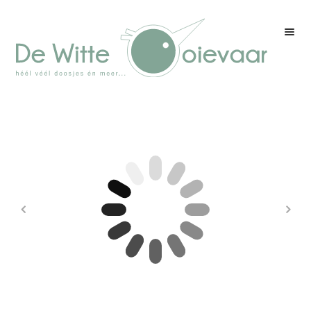
Welkom
Winkel
Kleurenpagina
Over drukwerk
Over ons