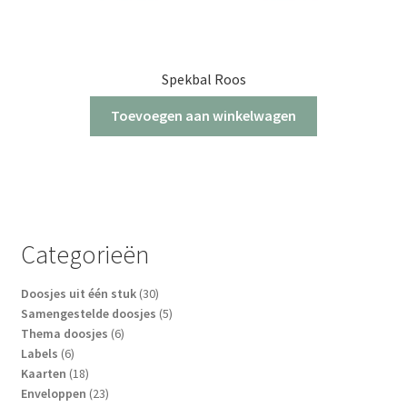
Spekbal Roos
Toevoegen aan winkelwagen
Categorieën
30
Doosjes uit één stuk
30
producten
5
Samengestelde doosjes
5
6
producten
Thema doosjes
6
6
producten
Labels
6
producten
18
Kaarten
18
producten
23
Enveloppen
23