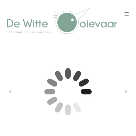
Welkom
Winkel
Kleurenpagina
Over drukwerk
Over ons