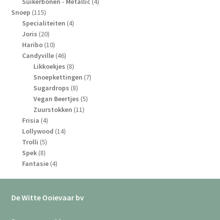
4
producten
Suikerbonen - Metallic
4
115
producten
Snoep
115
producten
4
Specialiteiten
4
20
producten
Joris
20
producten
10
Haribo
10
producten
46
Candyville
46
producten
8
Likkoekjes
8
producten
7
Snoepkettingen
7
8
producten
Sugardrops
8
producten
5
Vegan Beertjes
5
11
producten
Zuurstokken
11
4
producten
Frisia
4
producten
14
Lollywood
14
5
producten
Trolli
5
8
producten
Spek
8
producten
4
Fantasie
4
producten
De Witte Ooievaar bv