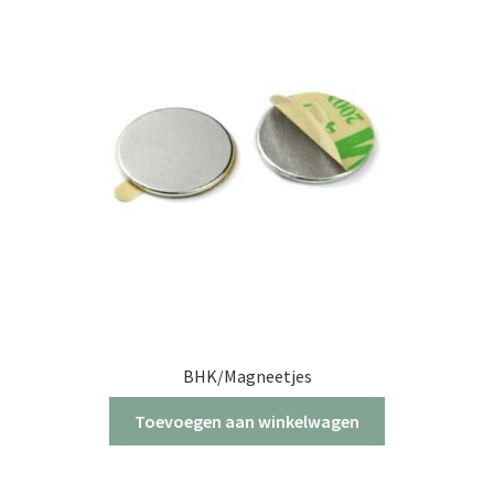
Deze
optie
kan
gekozen
worden
op
de
productpagina
BHK/Magneetjes
Toevoegen aan winkelwagen