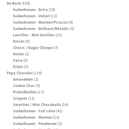
109
producten
De Bock
109
producten
29
Suikerbonen - Extra
29
producten
12
Suikerbonen - Velvet
12
producten
9
Suikerbonen - Marmer/Picasso
9
producten
5
Suikerbonen - Brilliant/Metallic
5
32
producten
Lentilles - Mini lentilles
32
5
producten
Knickx
5
producten
7
Choco- /Sugar Choops
7
2
producten
Noten
2
5
producten
Varia
5
producten
3
Eitjes
3
producten
116
Papa Chocolat
116
2
producten
Amandelen
2
producten
9
Cookie Choc
9
producten
17
Pralinéballen
17
12
producten
Crispies
12
producten
14
Smarties / Mini Chocoballs
14
41
producten
Suikerbonen - Full color
41
14
producten
Suikerbonen - Marmer
14
producten
3
Suikerbonen - Parelmoer
3