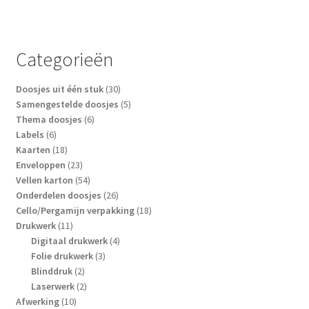
Categorieën
30
Doosjes uit één stuk
30
producten
5
Samengestelde doosjes
5
6
producten
Thema doosjes
6
6
producten
Labels
6
producten
18
Kaarten
18
producten
23
Enveloppen
23
producten
54
Vellen karton
54
producten
26
Onderdelen doosjes
26
producten
18
Cello/Pergamijn verpakking
18
11
producten
Drukwerk
11
producten
4
Digitaal drukwerk
4
3
producten
Folie drukwerk
3
2
producten
Blinddruk
2
producten
2
Laserwerk
2
10
producten
Afwerking
10