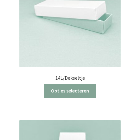
14L/Dekseltje
Dit
Opties selecteren
product
heeft
meerdere
variaties.
Deze
optie