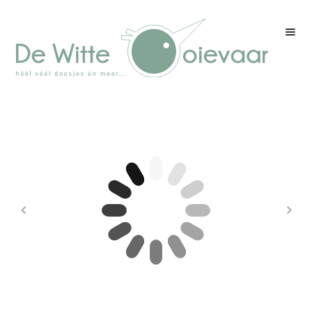
Welkom
Winkel
Kleurenpagina
Over drukwerk
Over ons