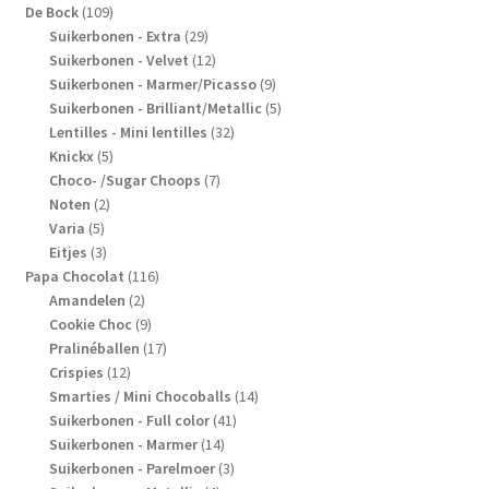
109
producten
De Bock
109
producten
29
Suikerbonen - Extra
29
producten
12
Suikerbonen - Velvet
12
producten
9
Suikerbonen - Marmer/Picasso
9
producten
5
Suikerbonen - Brilliant/Metallic
5
32
producten
Lentilles - Mini lentilles
32
5
producten
Knickx
5
producten
7
Choco- /Sugar Choops
7
2
producten
Noten
2
5
producten
Varia
5
producten
3
Eitjes
3
producten
116
Papa Chocolat
116
2
producten
Amandelen
2
producten
9
Cookie Choc
9
producten
17
Pralinéballen
17
12
producten
Crispies
12
producten
14
Smarties / Mini Chocoballs
14
41
producten
Suikerbonen - Full color
41
14
producten
Suikerbonen - Marmer
14
producten
3
Suikerbonen - Parelmoer
3