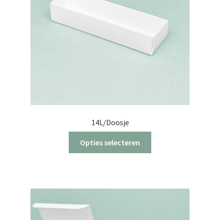
14L/Doosje
Dit
Opties selecteren
product
heeft
meerdere
variaties.
Deze
optie