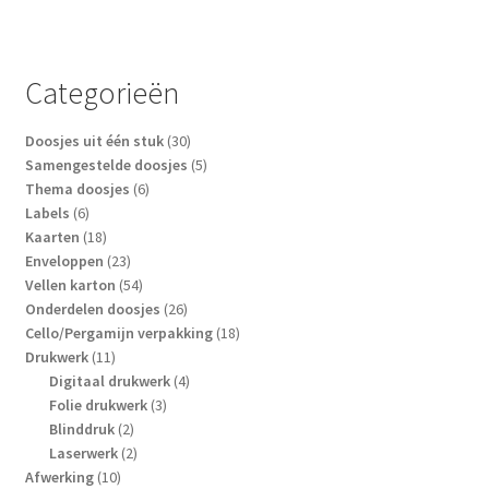
Categorieën
30
Doosjes uit één stuk
30
producten
5
Samengestelde doosjes
5
6
producten
Thema doosjes
6
6
producten
Labels
6
producten
18
Kaarten
18
producten
23
Enveloppen
23
producten
54
Vellen karton
54
producten
26
Onderdelen doosjes
26
producten
18
Cello/Pergamijn verpakking
18
11
producten
Drukwerk
11
producten
4
Digitaal drukwerk
4
3
producten
Folie drukwerk
3
2
producten
Blinddruk
2
producten
2
Laserwerk
2
10
producten
Afwerking
10