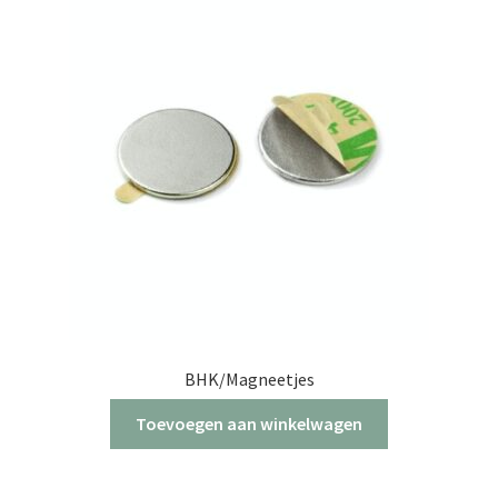
Deze
optie
kan
gekozen
worden
op
de
productpagina
BHK/Magneetjes
Toevoegen aan winkelwagen