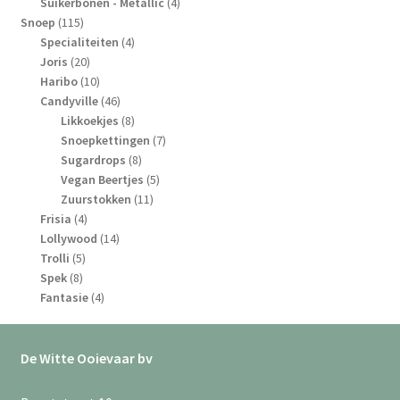
4
producten
Suikerbonen - Metallic
4
115
producten
Snoep
115
producten
4
Specialiteiten
4
20
producten
Joris
20
producten
10
Haribo
10
producten
46
Candyville
46
producten
8
Likkoekjes
8
producten
7
Snoepkettingen
7
8
producten
Sugardrops
8
producten
5
Vegan Beertjes
5
11
producten
Zuurstokken
11
4
producten
Frisia
4
producten
14
Lollywood
14
5
producten
Trolli
5
8
producten
Spek
8
producten
4
Fantasie
4
producten
De Witte Ooievaar bv