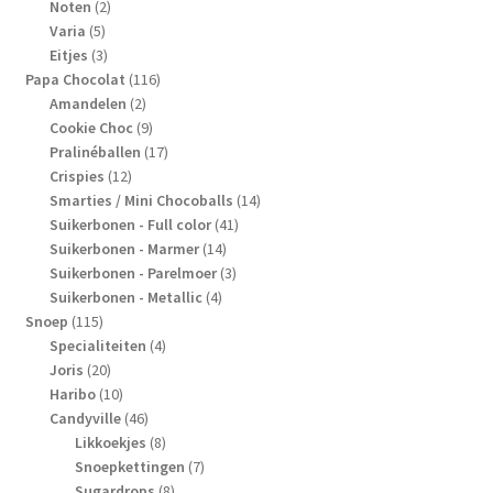
2
producten
Noten
2
5
producten
Varia
5
producten
3
Eitjes
3
producten
116
Papa Chocolat
116
2
producten
Amandelen
2
producten
9
Cookie Choc
9
producten
17
Pralinéballen
17
12
producten
Crispies
12
producten
14
Smarties / Mini Chocoballs
14
41
producten
Suikerbonen - Full color
41
14
producten
Suikerbonen - Marmer
14
producten
3
Suikerbonen - Parelmoer
3
4
producten
Suikerbonen - Metallic
4
115
producten
Snoep
115
producten
4
Specialiteiten
4
20
producten
Joris
20
producten
10
Haribo
10
producten
46
Candyville
46
producten
8
Likkoekjes
8
producten
7
Snoepkettingen
7
8
producten
Sugardrops
8