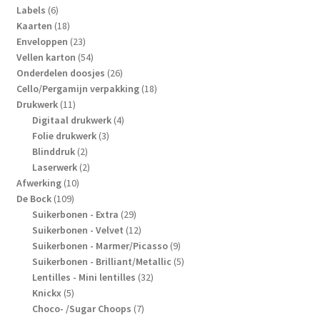
6
producten
Labels
6
producten
18
Kaarten
18
producten
23
Enveloppen
23
producten
54
Vellen karton
54
producten
26
Onderdelen doosjes
26
producten
18
Cello/Pergamijn verpakking
18
11
producten
Drukwerk
11
producten
4
Digitaal drukwerk
4
3
producten
Folie drukwerk
3
2
producten
Blinddruk
2
producten
2
Laserwerk
2
10
producten
Afwerking
10
109
producten
De Bock
109
producten
29
Suikerbonen - Extra
29
producten
12
Suikerbonen - Velvet
12
producten
9
Suikerbonen - Marmer/Picasso
9
producten
5
Suikerbonen - Brilliant/Metallic
5
32
producten
Lentilles - Mini lentilles
32
5
producten
Knickx
5
producten
7
Choco- /Sugar Choops
7