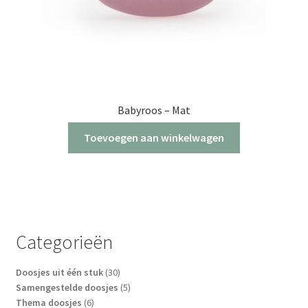
Babyroos – Mat
Toevoegen aan winkelwagen
Categorieën
30
Doosjes uit één stuk
30
producten
5
Samengestelde doosjes
5
6
producten
Thema doosjes
6