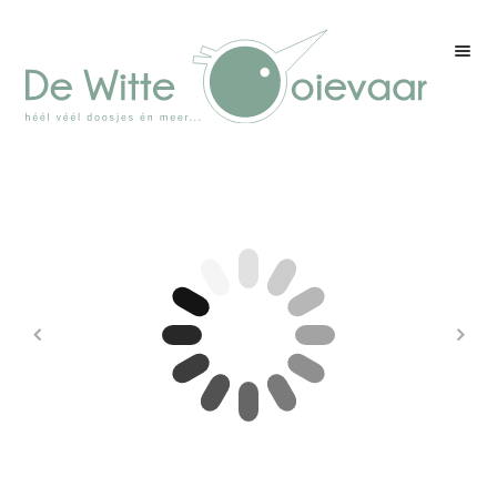
Welkom
Winkel
Kleurenpagina
Over drukwerk
Over ons