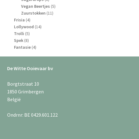
producten
5
Vegan Beertjes
5
11
producten
Zuurstokken
11
4
producten
Frisia
4
producten
14
Lollywood
14
5
producten
Trolli
5
8
producten
Spek
8
producten
4
Fantasie
4
producten
De Witte Ooievaar bv
Borgtstraat 10
1850 Grimbergen
België
Ondrnr: BE 0429.601.122