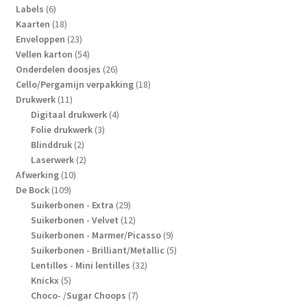
6
producten
Labels
6
producten
18
Kaarten
18
producten
23
Enveloppen
23
producten
54
Vellen karton
54
producten
26
Onderdelen doosjes
26
producten
18
Cello/Pergamijn verpakking
18
11
producten
Drukwerk
11
producten
4
Digitaal drukwerk
4
3
producten
Folie drukwerk
3
2
producten
Blinddruk
2
producten
2
Laserwerk
2
10
producten
Afwerking
10
109
producten
De Bock
109
producten
29
Suikerbonen - Extra
29
producten
12
Suikerbonen - Velvet
12
producten
9
Suikerbonen - Marmer/Picasso
9
producten
5
Suikerbonen - Brilliant/Metallic
5
32
producten
Lentilles - Mini lentilles
32
5
producten
Knickx
5
producten
7
Choco- /Sugar Choops
7