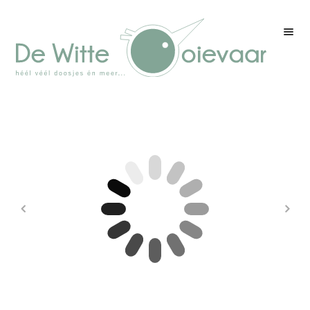
Welkom
Winkel
Kleurenpagina
Over drukwerk
Over ons