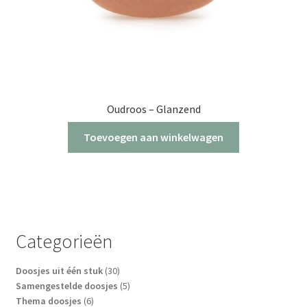
Oudroos – Glanzend
Toevoegen aan winkelwagen
Categorieën
30
Doosjes uit één stuk
30
producten
5
Samengestelde doosjes
5
6
producten
Thema doosjes
6