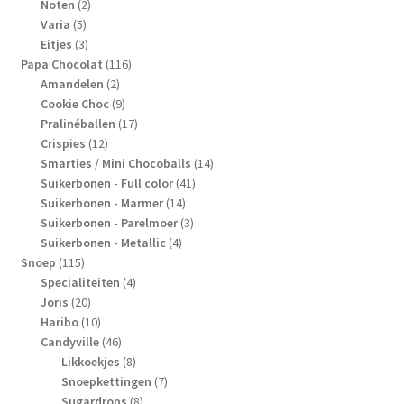
2
producten
Noten
2
5
producten
Varia
5
producten
3
Eitjes
3
producten
116
Papa Chocolat
116
2
producten
Amandelen
2
producten
9
Cookie Choc
9
producten
17
Pralinéballen
17
12
producten
Crispies
12
producten
14
Smarties / Mini Chocoballs
14
41
producten
Suikerbonen - Full color
41
14
producten
Suikerbonen - Marmer
14
producten
3
Suikerbonen - Parelmoer
3
4
producten
Suikerbonen - Metallic
4
115
producten
Snoep
115
producten
4
Specialiteiten
4
20
producten
Joris
20
producten
10
Haribo
10
producten
46
Candyville
46
producten
8
Likkoekjes
8
producten
7
Snoepkettingen
7
8
producten
Sugardrops
8