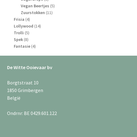
producten
5
Vegan Beertjes
5
11
producten
Zuurstokken
11
4
producten
Frisia
4
producten
14
Lollywood
14
5
producten
Trolli
5
8
producten
Spek
8
producten
4
Fantasie
4
producten
De Witte Ooievaar bv
Borgtstraat 10
1850 Grimbergen
België
Ondrnr: BE 0429.601.122