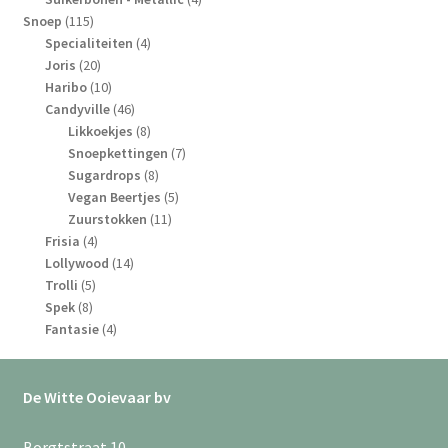
115
producten
Snoep
115
producten
4
Specialiteiten
4
20
producten
Joris
20
producten
10
Haribo
10
producten
46
Candyville
46
producten
8
Likkoekjes
8
producten
7
Snoepkettingen
7
8
producten
Sugardrops
8
producten
5
Vegan Beertjes
5
11
producten
Zuurstokken
11
4
producten
Frisia
4
producten
14
Lollywood
14
5
producten
Trolli
5
8
producten
Spek
8
producten
4
Fantasie
4
producten
De Witte Ooievaar bv
Borgtstraat 10