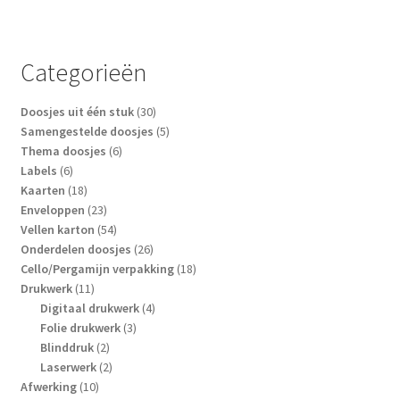
variaties.
Deze
optie
Categorieën
kan
gekozen
30
Doosjes uit één stuk
30
worden
producten
5
Samengestelde doosjes
5
op
6
producten
Thema doosjes
6
6
producten
Labels
6
de
producten
18
Kaarten
18
productpagina
producten
23
Enveloppen
23
producten
54
Vellen karton
54
producten
26
Onderdelen doosjes
26
producten
18
Cello/Pergamijn verpakking
18
11
producten
Drukwerk
11
producten
4
Digitaal drukwerk
4
3
producten
Folie drukwerk
3
2
producten
Blinddruk
2
producten
2
Laserwerk
2
10
producten
Afwerking
10