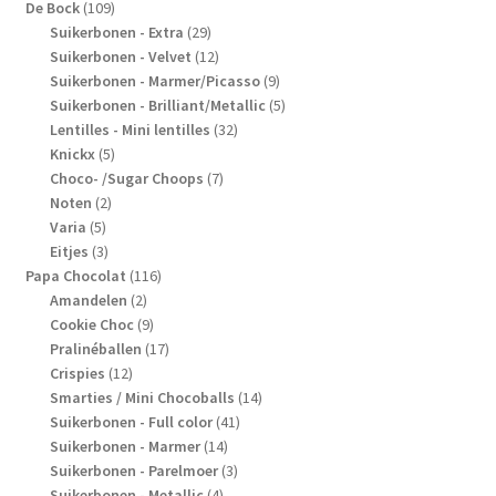
109
producten
De Bock
109
producten
29
Suikerbonen - Extra
29
producten
12
Suikerbonen - Velvet
12
producten
9
Suikerbonen - Marmer/Picasso
9
producten
5
Suikerbonen - Brilliant/Metallic
5
32
producten
Lentilles - Mini lentilles
32
5
producten
Knickx
5
producten
7
Choco- /Sugar Choops
7
2
producten
Noten
2
5
producten
Varia
5
producten
3
Eitjes
3
producten
116
Papa Chocolat
116
2
producten
Amandelen
2
producten
9
Cookie Choc
9
producten
17
Pralinéballen
17
12
producten
Crispies
12
producten
14
Smarties / Mini Chocoballs
14
41
producten
Suikerbonen - Full color
41
14
producten
Suikerbonen - Marmer
14
producten
3
Suikerbonen - Parelmoer
3
4
producten
Suikerbonen - Metallic
4