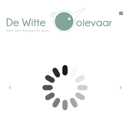
Welkom
Winkel
Kleurenpagina
Over drukwerk
Over ons