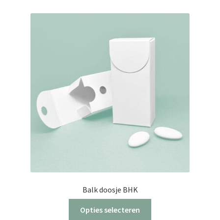
variaties.
Deze
optie
kan
gekozen
worden
op
de
productpagina
Balk doosje BHK
Opties selecteren