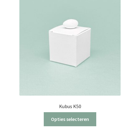
Kubus K50
Dit
Opties selecteren
product
heeft
meerdere