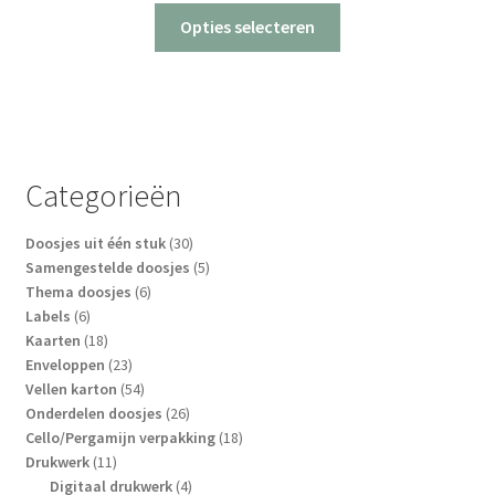
Opties selecteren
Categorieën
30
Doosjes uit één stuk
30
producten
5
Samengestelde doosjes
5
6
producten
Thema doosjes
6
6
producten
Labels
6
producten
18
Kaarten
18
producten
23
Enveloppen
23
producten
54
Vellen karton
54
producten
26
Onderdelen doosjes
26
producten
18
Cello/Pergamijn verpakking
18
11
producten
Drukwerk
11
producten
4
Digitaal drukwerk
4