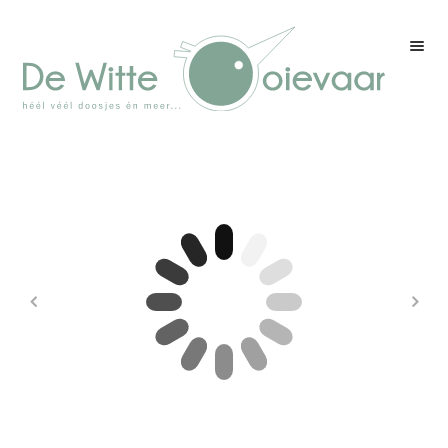
Welkom
Winkel
Kleurenpagina
Over drukwerk
Over ons