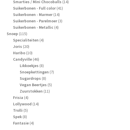
producten
14
Smarties / Mini Chocoballs
14
41
producten
Suikerbonen - Full color
41
14
producten
Suikerbonen - Marmer
14
producten
3
Suikerbonen - Parelmoer
3
4
producten
Suikerbonen - Metallic
4
115
producten
Snoep
115
producten
4
Specialiteiten
4
20
producten
Joris
20
producten
10
Haribo
10
producten
46
Candyville
46
producten
8
Likkoekjes
8
producten
7
Snoepkettingen
7
8
producten
Sugardrops
8
producten
5
Vegan Beertjes
5
11
producten
Zuurstokken
11
4
producten
Frisia
4
producten
14
Lollywood
14
5
producten
Trolli
5
8
producten
Spek
8
producten
4
Fantasie
4
producten