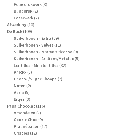
3
producten
Folie drukwerk
3
2
producten
Blinddruk
2
producten
2
Laserwerk
2
10
producten
Afwerking
10
109
producten
De Bock
109
producten
29
Suikerbonen - Extra
29
producten
12
Suikerbonen - Velvet
12
producten
9
Suikerbonen - Marmer/Picasso
9
producten
5
Suikerbonen - Brilliant/Metallic
5
32
producten
Lentilles - Mini lentilles
32
5
producten
Knickx
5
producten
7
Choco- /Sugar Choops
7
2
producten
Noten
2
5
producten
Varia
5
producten
3
Eitjes
3
producten
116
Papa Chocolat
116
2
producten
Amandelen
2
producten
9
Cookie Choc
9
producten
17
Pralinéballen
17
12
producten
Crispies
12