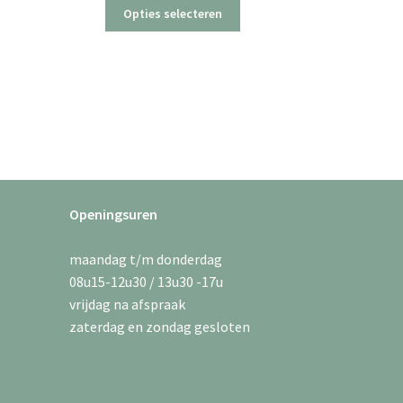
Dit
Opties selecteren
t
product
roduct
heeft
eeft
meerdere
eerdere
variaties.
riaties.
Deze
eze
optie
ptie
kan
an
gekozen
ekozen
worden
orden
op
Openingsuren
p
de
e
productpagina
maandag t/m donderdag
roductpagina
08u15-12u30 / 13u30 -17u
vrijdag na afspraak
zaterdag en zondag gesloten