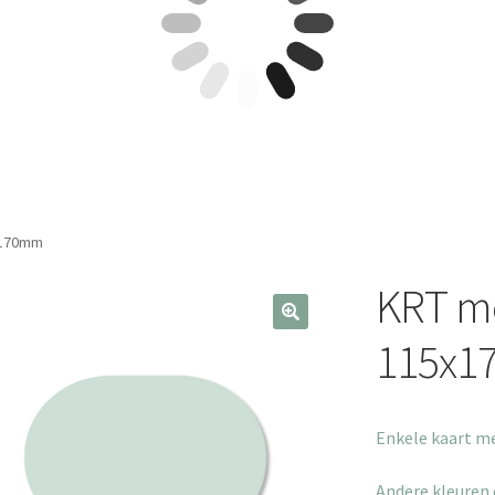
x170mm
KRT m
115x
Enkele kaart m
Andere kleuren 