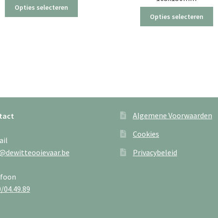
Dit
Opties selecteren
Di
product
Opties selecteren
p
heeft
h
meerdere
m
variaties.
va
Deze
D
optie
o
kan
k
gekozen
g
worden
w
op
Algemene Voorwaarden
tact
o
de
d
productpagina
Cookies
ail
p
@dewitteooievaar.be
Privacybeleid
efoon
/04.49.89