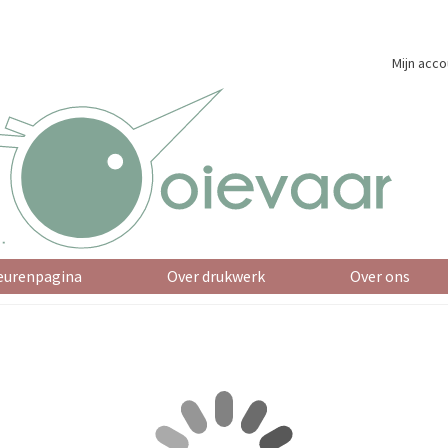
Mijn acco
eurenpagina
Over drukwerk
Over ons