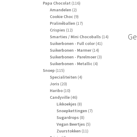
producten
116
Papa Chocolat
116
2
producten
Amandelen
2
producten
9
Cookie Choc
9
producten
17
Pralinéballen
17
12
producten
Crispies
12
Ge
producten
14
Smarties / Mini Chocoballs
14
41
producten
Suikerbonen - Full color
41
14
producten
Suikerbonen - Marmer
14
producten
3
Suikerbonen - Parelmoer
3
4
producten
Suikerbonen - Metallic
4
115
producten
Snoep
115
producten
4
Specialiteiten
4
20
producten
Joris
20
producten
10
Haribo
10
producten
46
Candyville
46
producten
8
Likkoekjes
8
producten
7
Snoepkettingen
7
8
producten
Sugardrops
8
producten
5
Vegan Beertjes
5
11
producten
Zuurstokken
11