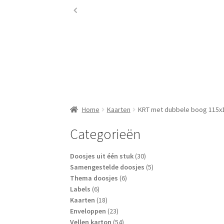
Home
Kaarten
KRT met dubbele boog 115
Categorieën
30
Doosjes uit één stuk
30
producten
5
Samengestelde doosjes
5
6
producten
Thema doosjes
6
6
producten
Labels
6
producten
18
Kaarten
18
producten
23
Enveloppen
23
producten
54
Vellen karton
54