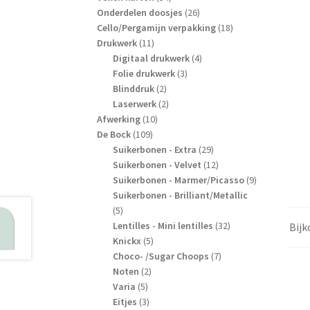
producten
26
Onderdelen doosjes
26
producten
18
Cello/Pergamijn verpakking
18
11
producten
Drukwerk
11
producten
4
Digitaal drukwerk
4
3
producten
Folie drukwerk
3
2
producten
Blinddruk
2
producten
2
Laserwerk
2
10
producten
Afwerking
10
109
producten
De Bock
109
producten
29
Suikerbonen - Extra
29
producten
12
Suikerbonen - Velvet
12
producten
9
Suikerbonen - Marmer/Picasso
9
producten
Suikerbonen - Brilliant/Metallic
5
5
producten
32
Lentilles - Mini lentilles
32
Bij
5
producten
Knickx
5
producten
7
Choco- /Sugar Choops
7
2
producten
Noten
2
5
producten
Varia
5
producten
3
Eitjes
3