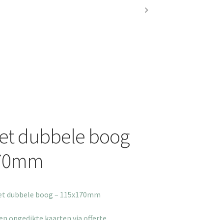
et dubbele boog
170mm
et dubbele boog – 115x170mm
en opgedikte kaarten via offerte