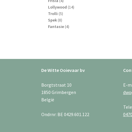
4
producten
Frisia
4
producten
14
Lollywood
14
5
producten
Trolli
5
8
producten
Spek
8
producten
4
Fantasie
4
producten
De Witte Ooievaar bv
Con
Borgtstraat 10
E-m
1850 Grimbergen
dwo
België
Tel
Ondrnr: BE 0429.601.122
0470