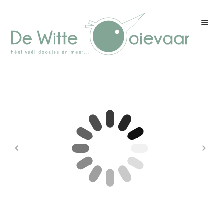
Welkom
Winkel
Kleurenpagina
Over drukwerk
Over ons