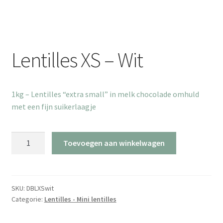
Lentilles XS – Wit
1kg – Lentilles “extra small” in melk chocolade omhuld
met een fijn suikerlaagje
Lentilles
Toevoegen aan winkelwagen
XS
-
Wit
aantal
SKU:
DBLXSwit
Categorie:
Lentilles - Mini lentilles