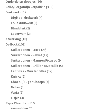
producten
26
Onderdelen doosjes
26
producten
18
Cello/Pergamijn verpakking
18
11
producten
Drukwerk
11
producten
4
Digitaal drukwerk
4
3
producten
Folie drukwerk
3
2
producten
Blinddruk
2
producten
2
Laserwerk
2
10
producten
Afwerking
10
109
producten
De Bock
109
producten
29
Suikerbonen - Extra
29
producten
12
Suikerbonen - Velvet
12
producten
9
Suikerbonen - Marmer/Picasso
9
producten
5
Suikerbonen - Brilliant/Metallic
5
32
producten
Lentilles - Mini lentilles
32
5
producten
Knickx
5
producten
7
Choco- /Sugar Choops
7
2
producten
Noten
2
5
producten
Varia
5
producten
3
Eitjes
3
producten
116
Papa Chocolat
116
2
producten
Amandelen
2