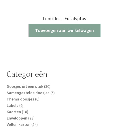
Lentilles – Eucalyptus
Toevoegen aan winkelwagen
Categorieën
30
Doosjes uit één stuk
30
producten
5
Samengestelde doosjes
5
6
producten
Thema doosjes
6
6
producten
Labels
6
producten
18
Kaarten
18
producten
23
Enveloppen
23
producten
54
Vellen karton
54