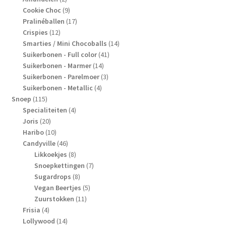
producten
9
Cookie Choc
9
producten
17
Pralinéballen
17
12
producten
Crispies
12
producten
14
Smarties / Mini Chocoballs
14
41
producten
Suikerbonen - Full color
41
14
producten
Suikerbonen - Marmer
14
producten
3
Suikerbonen - Parelmoer
3
4
producten
Suikerbonen - Metallic
4
115
producten
Snoep
115
producten
4
Specialiteiten
4
20
producten
Joris
20
producten
10
Haribo
10
producten
46
Candyville
46
producten
8
Likkoekjes
8
producten
7
Snoepkettingen
7
8
producten
Sugardrops
8
producten
5
Vegan Beertjes
5
11
producten
Zuurstokken
11
4
producten
Frisia
4
producten
14
Lollywood
14