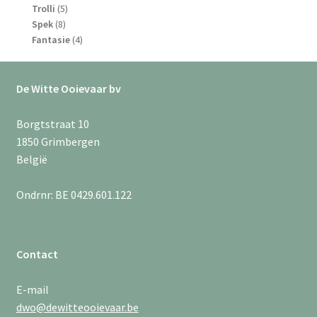
5
producten
Trolli
5
8
producten
Spek
8
producten
4
Fantasie
4
producten
De Witte Ooievaar bv
Borgtstraat 10
1850 Grimbergen
België
Ondrnr: BE 0429.601.122
Contact
E-mail
dwo@dewitteooievaar.be