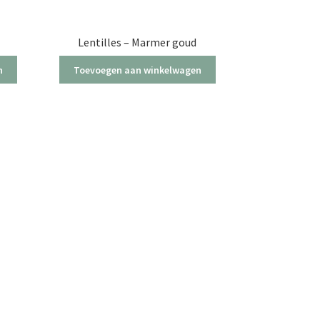
Lentilles – Marmer goud
n
Toevoegen aan winkelwagen