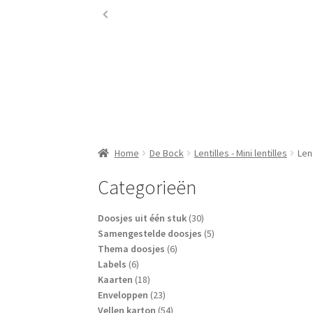
Home
De Bock
Lentilles - Mini lentilles
Len
Categorieën
30
Doosjes uit één stuk
30
producten
5
Samengestelde doosjes
5
6
producten
Thema doosjes
6
6
producten
Labels
6
producten
18
Kaarten
18
producten
23
Enveloppen
23
producten
54
Vellen karton
54