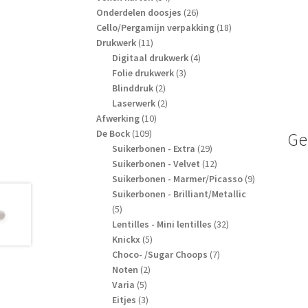
producten
26
Onderdelen doosjes
26
producten
18
Cello/Pergamijn verpakking
18
11
producten
Drukwerk
11
producten
4
Digitaal drukwerk
4
3
producten
Folie drukwerk
3
2
producten
Blinddruk
2
producten
2
Laserwerk
2
10
producten
Afwerking
10
109
producten
De Bock
109
Ge
producten
29
Suikerbonen - Extra
29
producten
12
Suikerbonen - Velvet
12
producten
9
Suikerbonen - Marmer/Picasso
9
producten
Suikerbonen - Brilliant/Metallic
5
5
producten
32
Lentilles - Mini lentilles
32
5
producten
Knickx
5
producten
7
Choco- /Sugar Choops
7
2
producten
Noten
2
5
producten
Varia
5
producten
3
Eitjes
3