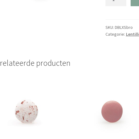
XS
-
Babyroos
aantal
SKU:
DBLXSbro
Categorie:
Lentill
relateerde producten