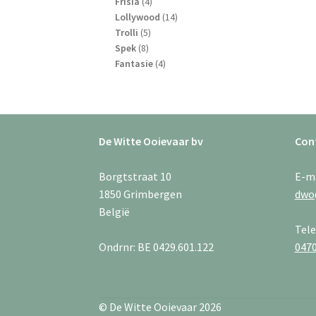
4
producten
Frisia
4
producten
14
Lollywood
14
5
producten
Trolli
5
8
producten
Spek
8
producten
4
Fantasie
4
producten
De Witte Ooievaar bv
Con
Borgtstraat 10
E-m
1850 Grimbergen
dwo
België
Tel
Ondrnr: BE 0429.601.122
0470
© De Witte Ooievaar 2026