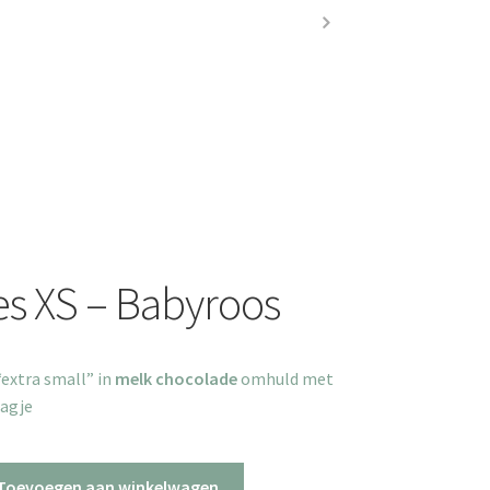
les XS – Babyroos
“extra small” in
melk
chocolade
omhuld met
aagje
Toevoegen aan winkelwagen