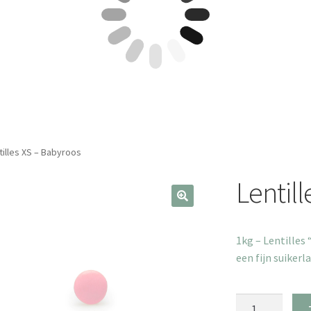
tilles XS – Babyroos
Lentil
1kg – Lentilles 
een fijn suikerl
Lentilles