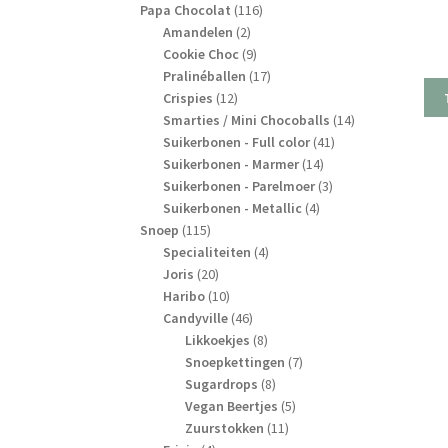
producten
116
Papa Chocolat
116
2
producten
Amandelen
2
producten
9
Cookie Choc
9
producten
17
Pralinéballen
17
12
producten
Crispies
12
producten
14
Smarties / Mini Chocoballs
14
41
producten
Suikerbonen - Full color
41
14
producten
Suikerbonen - Marmer
14
producten
3
Suikerbonen - Parelmoer
3
4
producten
Suikerbonen - Metallic
4
115
producten
Snoep
115
producten
4
Specialiteiten
4
20
producten
Joris
20
producten
10
Haribo
10
producten
46
Candyville
46
producten
8
Likkoekjes
8
producten
7
Snoepkettingen
7
8
producten
Sugardrops
8
producten
5
Vegan Beertjes
5
11
producten
Zuurstokken
11