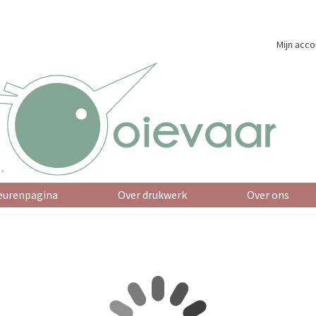
Mijn acco
eurenpagina
Over drukwerk
Over ons