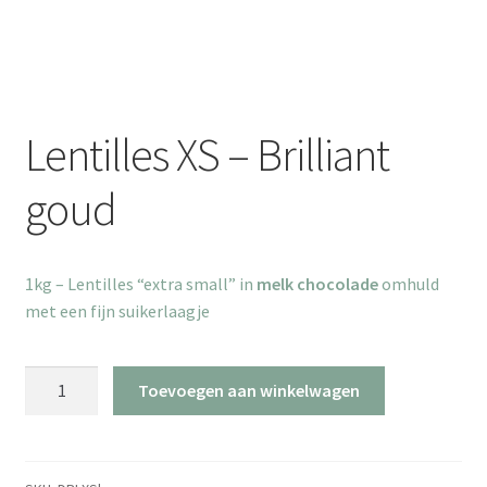
Lentilles XS – Brilliant
goud
1kg – Lentilles “extra small” in
melk chocolade
omhuld
met een fijn suikerlaagje
Lentilles
Toevoegen aan winkelwagen
XS
-
Brilliant