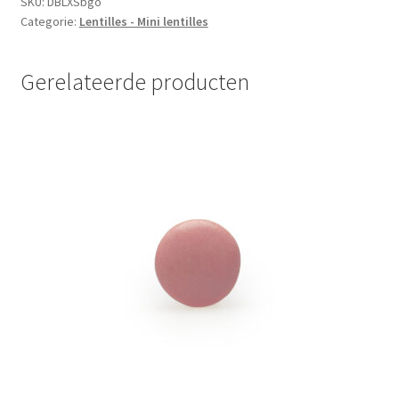
goud
SKU:
DBLXSbgo
Categorie:
Lentilles - Mini lentilles
aantal
Gerelateerde producten