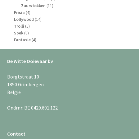
11
producten
Zuurstokken
11
4
producten
Frisia
4
producten
14
Lollywood
14
5
producten
Trolli
5
8
producten
Spek
8
producten
4
Fantasie
4
producten
De Witte Ooievaar bv
Borgtstraat 10
1850 Grimbergen
België
Ondrnr: BE 0429.601.122
Contact