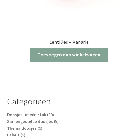
Lentilles – Kanarie
Toevoegen aan winkelwagen
Categorieën
30
Doosjes uit één stuk
30
producten
5
Samengestelde doosjes
5
6
producten
Thema doosjes
6
6
producten
Labels
6