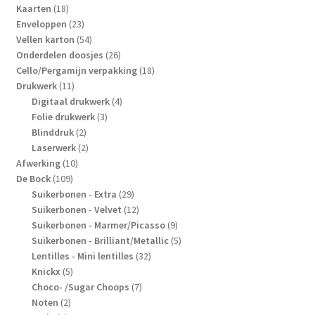
producten
18
Kaarten
18
producten
23
Enveloppen
23
producten
54
Vellen karton
54
producten
26
Onderdelen doosjes
26
producten
18
Cello/Pergamijn verpakking
18
11
producten
Drukwerk
11
producten
4
Digitaal drukwerk
4
3
producten
Folie drukwerk
3
2
producten
Blinddruk
2
producten
2
Laserwerk
2
10
producten
Afwerking
10
109
producten
De Bock
109
producten
29
Suikerbonen - Extra
29
producten
12
Suikerbonen - Velvet
12
producten
9
Suikerbonen - Marmer/Picasso
9
producten
5
Suikerbonen - Brilliant/Metallic
5
32
producten
Lentilles - Mini lentilles
32
5
producten
Knickx
5
producten
7
Choco- /Sugar Choops
7
2
producten
Noten
2