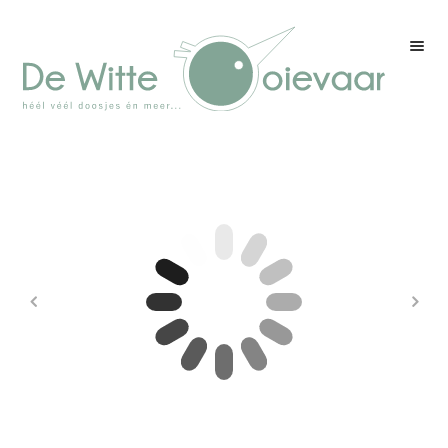
Welkom
Winkel
Kleurenpagina
Over drukwerk
Over ons