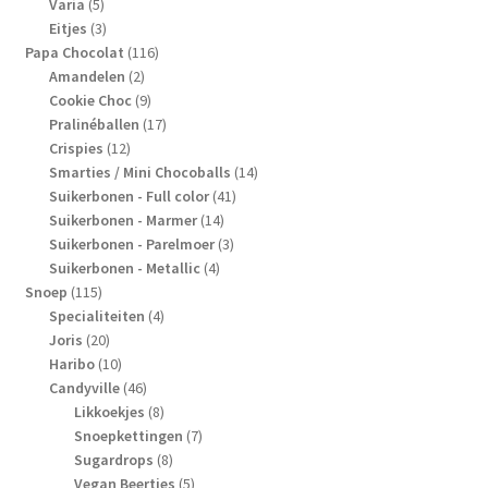
5
producten
Varia
5
producten
3
Eitjes
3
producten
116
Papa Chocolat
116
2
producten
Amandelen
2
producten
9
Cookie Choc
9
producten
17
Pralinéballen
17
12
producten
Crispies
12
producten
14
Smarties / Mini Chocoballs
14
41
producten
Suikerbonen - Full color
41
14
producten
Suikerbonen - Marmer
14
producten
3
Suikerbonen - Parelmoer
3
4
producten
Suikerbonen - Metallic
4
115
producten
Snoep
115
producten
4
Specialiteiten
4
20
producten
Joris
20
producten
10
Haribo
10
producten
46
Candyville
46
producten
8
Likkoekjes
8
producten
7
Snoepkettingen
7
8
producten
Sugardrops
8
producten
5
Vegan Beertjes
5