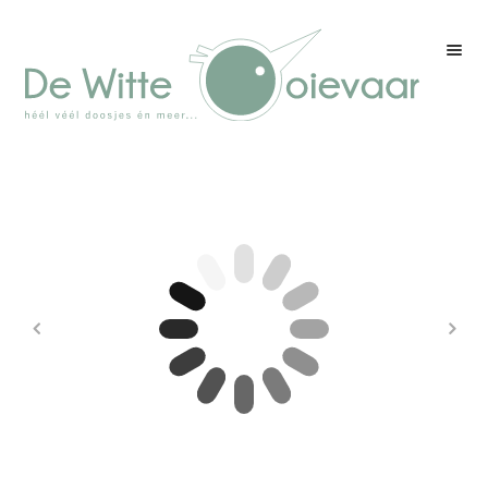
Welkom
Winkel
Kleurenpagina
Over drukwerk
Over ons