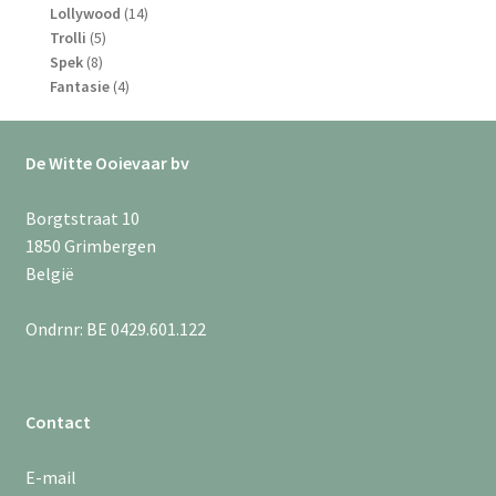
producten
14
Lollywood
14
5
producten
Trolli
5
8
producten
Spek
8
producten
4
Fantasie
4
producten
De Witte Ooievaar bv
Borgtstraat 10
1850 Grimbergen
België
Ondrnr: BE 0429.601.122
Contact
E-mail