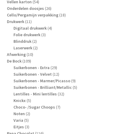
producten
54
Vellen karton
54
producten
26
Onderdelen doosjes
26
producten
18
Cello/Pergamijn verpakking
18
11
producten
Drukwerk
11
producten
4
Digitaal drukwerk
4
3
producten
Folie drukwerk
3
2
producten
Blinddruk
2
producten
2
Laserwerk
2
10
producten
Afwerking
10
109
producten
De Bock
109
producten
29
Suikerbonen - Extra
29
producten
12
Suikerbonen - Velvet
12
producten
9
Suikerbonen - Marmer/Picasso
9
producten
5
Suikerbonen - Brilliant/Metallic
5
32
producten
Lentilles - Mini lentilles
32
5
producten
Knickx
5
producten
7
Choco- /Sugar Choops
7
2
producten
Noten
2
5
producten
Varia
5
producten
3
Eitjes
3
producten
116
Papa Chocolat
116