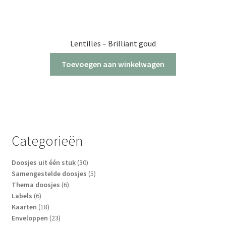
Lentilles – Brilliant goud
Toevoegen aan winkelwagen
Categorieën
30
Doosjes uit één stuk
30
producten
5
Samengestelde doosjes
5
6
producten
Thema doosjes
6
6
producten
Labels
6
producten
18
Kaarten
18
producten
23
Enveloppen
23