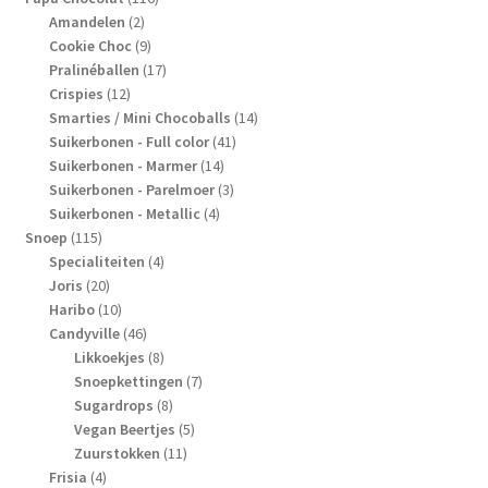
2
producten
Amandelen
2
producten
9
Cookie Choc
9
producten
17
Pralinéballen
17
12
producten
Crispies
12
producten
14
Smarties / Mini Chocoballs
14
41
producten
Suikerbonen - Full color
41
14
producten
Suikerbonen - Marmer
14
producten
3
Suikerbonen - Parelmoer
3
4
producten
Suikerbonen - Metallic
4
115
producten
Snoep
115
producten
4
Specialiteiten
4
20
producten
Joris
20
producten
10
Haribo
10
producten
46
Candyville
46
producten
8
Likkoekjes
8
producten
7
Snoepkettingen
7
8
producten
Sugardrops
8
producten
5
Vegan Beertjes
5
11
producten
Zuurstokken
11
4
producten
Frisia
4