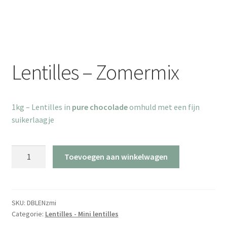
Lentilles – Zomermix
1kg – Lentilles in
pure chocolade
omhuld met een fijn
suikerlaagje
Lentilles
Toevoegen aan winkelwagen
-
Zomermix
aantal
SKU:
DBLENzmi
Categorie:
Lentilles - Mini lentilles