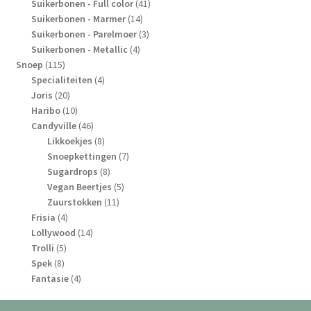
41
producten
Suikerbonen - Full color
41
14
producten
Suikerbonen - Marmer
14
producten
3
Suikerbonen - Parelmoer
3
4
producten
Suikerbonen - Metallic
4
115
producten
Snoep
115
producten
4
Specialiteiten
4
20
producten
Joris
20
producten
10
Haribo
10
producten
46
Candyville
46
producten
8
Likkoekjes
8
producten
7
Snoepkettingen
7
8
producten
Sugardrops
8
producten
5
Vegan Beertjes
5
11
producten
Zuurstokken
11
4
producten
Frisia
4
producten
14
Lollywood
14
5
producten
Trolli
5
8
producten
Spek
8
producten
4
Fantasie
4
producten