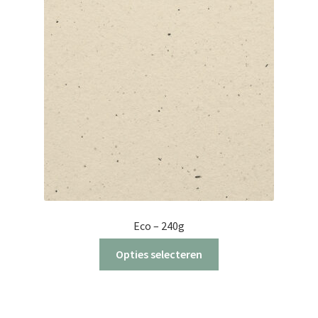
Eco – 240g
Dit
Opties selecteren
product
heeft
meerdere
variaties.