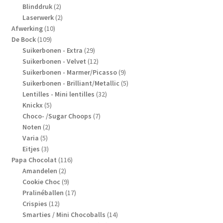
2
producten
Blinddruk
2
producten
2
Laserwerk
2
10
producten
Afwerking
10
109
producten
De Bock
109
producten
29
Suikerbonen - Extra
29
producten
12
Suikerbonen - Velvet
12
producten
9
Suikerbonen - Marmer/Picasso
9
producten
5
Suikerbonen - Brilliant/Metallic
5
32
producten
Lentilles - Mini lentilles
32
5
producten
Knickx
5
producten
7
Choco- /Sugar Choops
7
2
producten
Noten
2
5
producten
Varia
5
producten
3
Eitjes
3
producten
116
Papa Chocolat
116
2
producten
Amandelen
2
producten
9
Cookie Choc
9
producten
17
Pralinéballen
17
12
producten
Crispies
12
producten
14
Smarties / Mini Chocoballs
14