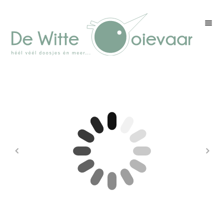
Welkom
Winkel
Kleurenpagina
Over drukwerk
Over ons