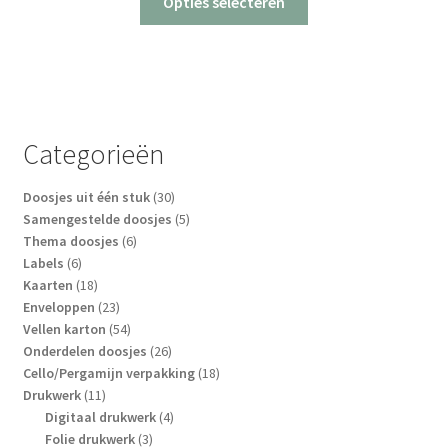
Opties selecteren
product
heeft
meerdere
variaties.
Deze
optie
Categorieën
kan
gekozen
30
Doosjes uit één stuk
30
worden
producten
5
Samengestelde doosjes
5
op
6
producten
Thema doosjes
6
6
producten
Labels
6
de
producten
18
Kaarten
18
productpagina
producten
23
Enveloppen
23
producten
54
Vellen karton
54
producten
26
Onderdelen doosjes
26
producten
18
Cello/Pergamijn verpakking
18
11
producten
Drukwerk
11
producten
4
Digitaal drukwerk
4
3
producten
Folie drukwerk
3