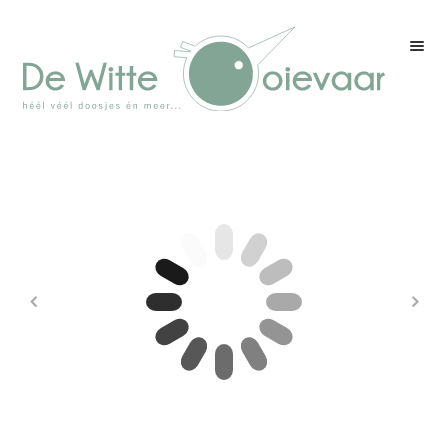
Welkom
Winkel
Kleurenpagina
Over drukwerk
Over ons