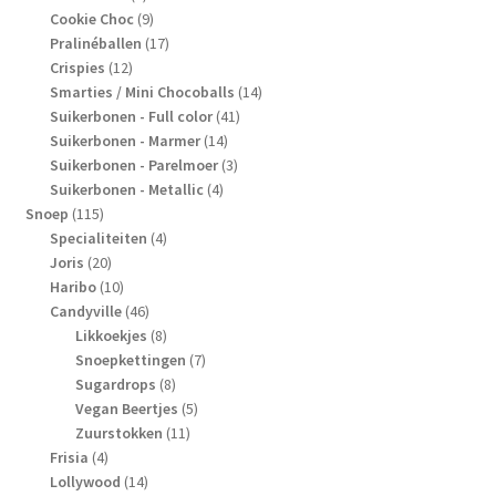
producten
9
Cookie Choc
9
producten
17
Pralinéballen
17
12
producten
Crispies
12
producten
14
Smarties / Mini Chocoballs
14
41
producten
Suikerbonen - Full color
41
14
producten
Suikerbonen - Marmer
14
producten
3
Suikerbonen - Parelmoer
3
4
producten
Suikerbonen - Metallic
4
115
producten
Snoep
115
producten
4
Specialiteiten
4
20
producten
Joris
20
producten
10
Haribo
10
producten
46
Candyville
46
producten
8
Likkoekjes
8
producten
7
Snoepkettingen
7
8
producten
Sugardrops
8
producten
5
Vegan Beertjes
5
11
producten
Zuurstokken
11
4
producten
Frisia
4
producten
14
Lollywood
14