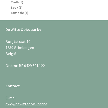
5
producten
Trolli
5
8
producten
Spek
8
producten
4
Fantasie
4
producten
De Witte Ooievaar bv
Borgtstraat 10
1850 Grimbergen
België
Ondrnr: BE 0429.601.122
Contact
E-mail
dwo@dewitteooievaar.be