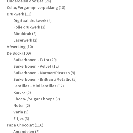
producten
26
Onderdelen doosjes
26
producten
18
Cello/Pergamijn verpakking
18
11
producten
Drukwerk
11
producten
4
Digitaal drukwerk
4
3
producten
Folie drukwerk
3
2
producten
Blinddruk
2
producten
2
Laserwerk
2
10
producten
Afwerking
10
109
producten
De Bock
109
producten
29
Suikerbonen - Extra
29
producten
12
Suikerbonen - Velvet
12
producten
9
Suikerbonen - Marmer/Picasso
9
producten
5
Suikerbonen - Brilliant/Metallic
5
32
producten
Lentilles - Mini lentilles
32
5
producten
Knickx
5
producten
7
Choco- /Sugar Choops
7
2
producten
Noten
2
5
producten
Varia
5
producten
3
Eitjes
3
producten
116
Papa Chocolat
116
2
producten
Amandelen
2