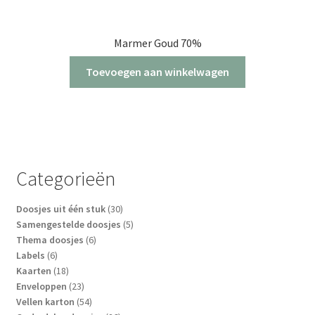
Marmer Goud 70%
Toevoegen aan winkelwagen
Categorieën
30
Doosjes uit één stuk
30
producten
5
Samengestelde doosjes
5
6
producten
Thema doosjes
6
6
producten
Labels
6
producten
18
Kaarten
18
producten
23
Enveloppen
23
producten
54
Vellen karton
54