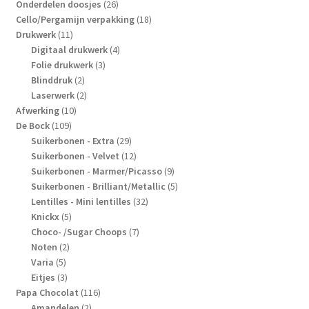
producten
26
Onderdelen doosjes
26
producten
18
Cello/Pergamijn verpakking
18
11
producten
Drukwerk
11
producten
4
Digitaal drukwerk
4
3
producten
Folie drukwerk
3
2
producten
Blinddruk
2
producten
2
Laserwerk
2
10
producten
Afwerking
10
109
producten
De Bock
109
producten
29
Suikerbonen - Extra
29
producten
12
Suikerbonen - Velvet
12
producten
9
Suikerbonen - Marmer/Picasso
9
producten
5
Suikerbonen - Brilliant/Metallic
5
32
producten
Lentilles - Mini lentilles
32
5
producten
Knickx
5
producten
7
Choco- /Sugar Choops
7
2
producten
Noten
2
5
producten
Varia
5
producten
3
Eitjes
3
producten
116
Papa Chocolat
116
2
producten
Amandelen
2