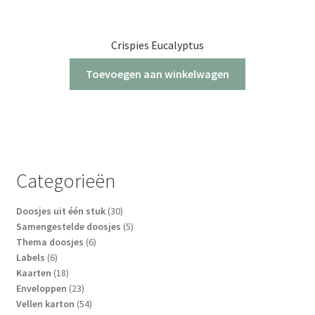
Crispies Eucalyptus
Toevoegen aan winkelwagen
Categorieën
30
Doosjes uit één stuk
30
producten
5
Samengestelde doosjes
5
6
producten
Thema doosjes
6
6
producten
Labels
6
producten
18
Kaarten
18
producten
23
Enveloppen
23
producten
54
Vellen karton
54