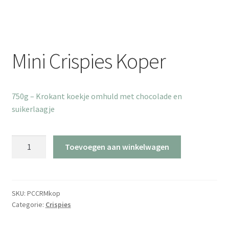
Mini Crispies Koper
750g – Krokant koekje omhuld met chocolade en
suikerlaagje
Mini
Toevoegen aan winkelwagen
Crispies
Koper
aantal
SKU:
PCCRMkop
Categorie:
Crispies