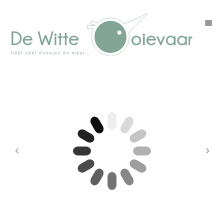
Welkom
Winkel
Kleurenpagina
Over drukwerk
Over ons