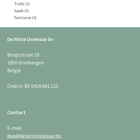
5
producten
Trolli
5
8
producten
Spek
8
producten
4
Fantasie
4
producten
De Witte Ooievaar bv
Borgtstraat 10
1850 Grimbergen
België
Ondrnr: BE 0429.601.122
Contact
E-mail
dwo@dewitteooievaar.be