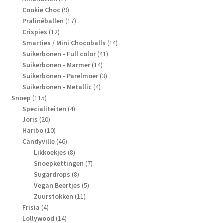
producten
9
Cookie Choc
9
producten
17
Pralinéballen
17
12
producten
Crispies
12
producten
14
Smarties / Mini Chocoballs
14
41
producten
Suikerbonen - Full color
41
14
producten
Suikerbonen - Marmer
14
producten
3
Suikerbonen - Parelmoer
3
4
producten
Suikerbonen - Metallic
4
115
producten
Snoep
115
producten
4
Specialiteiten
4
20
producten
Joris
20
producten
10
Haribo
10
producten
46
Candyville
46
producten
8
Likkoekjes
8
producten
7
Snoepkettingen
7
8
producten
Sugardrops
8
producten
5
Vegan Beertjes
5
11
producten
Zuurstokken
11
4
producten
Frisia
4
producten
14
Lollywood
14