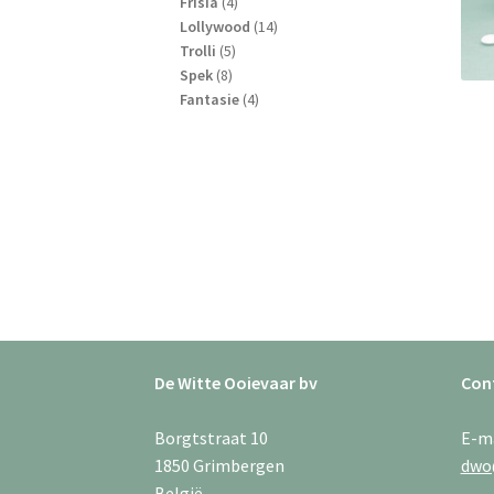
4
producten
Frisia
4
producten
14
Lollywood
14
5
producten
Trolli
5
8
producten
Spek
8
producten
4
Fantasie
4
producten
De Witte Ooievaar bv
Con
Borgtstraat 10
E-m
1850 Grimbergen
dwo
België