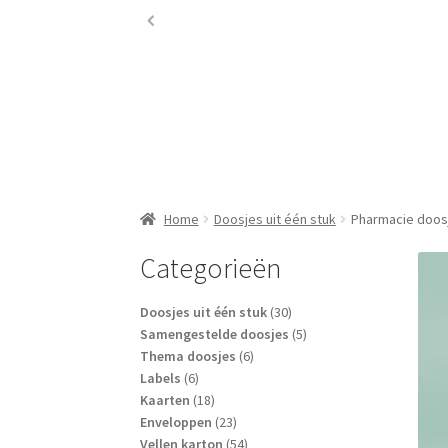
Home
Doosjes uit één stuk
Pharmacie doos
Categorieën
30
Doosjes uit één stuk
30
producten
5
Samengestelde doosjes
5
6
producten
Thema doosjes
6
6
producten
Labels
6
producten
18
Kaarten
18
producten
23
Enveloppen
23
producten
54
Vellen karton
54