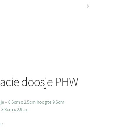
acie doosje PHW
osje – 6.5cm x 2.5cm hoogte 9.5cm
 3.8cm x 2.9cm
ar