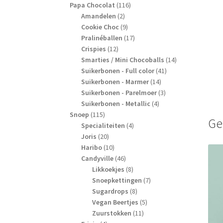
producten
116
Papa Chocolat
116
2
producten
Amandelen
2
producten
9
Cookie Choc
9
producten
17
Pralinéballen
17
12
producten
Crispies
12
producten
14
Smarties / Mini Chocoballs
14
41
producten
Suikerbonen - Full color
41
14
producten
Suikerbonen - Marmer
14
producten
3
Suikerbonen - Parelmoer
3
4
producten
Suikerbonen - Metallic
4
115
producten
Snoep
115
Ge
producten
4
Specialiteiten
4
20
producten
Joris
20
producten
10
Haribo
10
producten
46
Candyville
46
producten
8
Likkoekjes
8
producten
7
Snoepkettingen
7
8
producten
Sugardrops
8
producten
5
Vegan Beertjes
5
11
producten
Zuurstokken
11