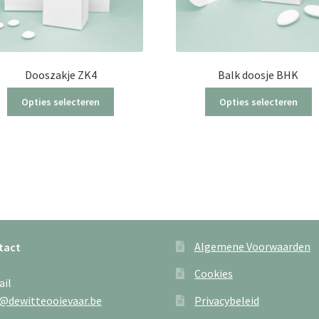
Dooszakje ZK4
Balk doosje BHK
Dit
Opties selecteren
Opties selecteren
product
heeft
meerdere
variaties.
Deze
optie
kan
gekozen
worden
Algemene Voorwaarden
tact
op
de
Cookies
ail
productpagina
@dewitteooievaar.be
Privacybeleid