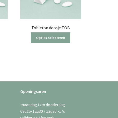
Tobleron doosje TOB
Dit
Opties selecteren
product
heeft
meerdere
variaties.
Deze
optie
kan
gekozen
worden
Openingsuren
op
de
maandag t/m donderdag
productpagina
08u15-12u30 / 13u30 -17u
vrijdag na afspraak