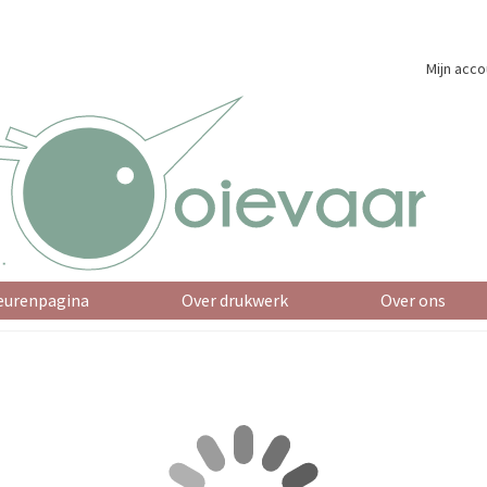
Mijn acco
eurenpagina
Over drukwerk
Over ons