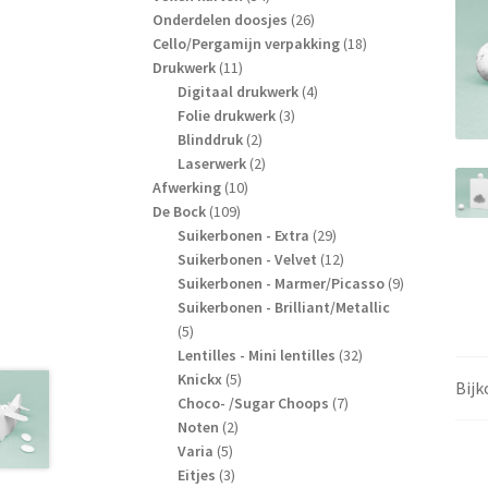
producten
26
Onderdelen doosjes
26
producten
18
Cello/Pergamijn verpakking
18
11
producten
Drukwerk
11
producten
4
Digitaal drukwerk
4
3
producten
Folie drukwerk
3
2
producten
Blinddruk
2
producten
2
Laserwerk
2
10
producten
Afwerking
10
109
producten
De Bock
109
producten
29
Suikerbonen - Extra
29
producten
12
Suikerbonen - Velvet
12
producten
9
Suikerbonen - Marmer/Picasso
9
producten
Suikerbonen - Brilliant/Metallic
5
5
producten
32
Lentilles - Mini lentilles
32
5
producten
Knickx
5
Bij
producten
7
Choco- /Sugar Choops
7
2
producten
Noten
2
5
producten
Varia
5
producten
3
Eitjes
3