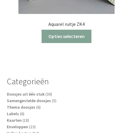
Aquarel ruitje ZK4
Dit
Opties selecteren
product
heeft
meerdere
variaties.
Deze
optie
Categorieën
kan
gekozen
30
Doosjes uit één stuk
30
worden
producten
5
Samengestelde doosjes
5
op
6
producten
Thema doosjes
6
6
producten
Labels
6
de
producten
18
Kaarten
18
productpagina
producten
23
Enveloppen
23