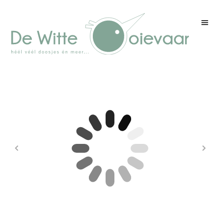
Welkom
Winkel
Kleurenpagina
Over drukwerk
Over ons