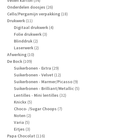
producten
54
Vellen karton
54
producten
26
Onderdelen doosjes
26
producten
18
Cello/Pergamijn verpakking
18
11
producten
Drukwerk
11
producten
4
Digitaal drukwerk
4
3
producten
Folie drukwerk
3
2
producten
Blinddruk
2
producten
2
Laserwerk
2
10
producten
Afwerking
10
109
producten
De Bock
109
producten
29
Suikerbonen - Extra
29
producten
12
Suikerbonen - Velvet
12
producten
9
Suikerbonen - Marmer/Picasso
9
producten
5
Suikerbonen - Brilliant/Metallic
5
32
producten
Lentilles - Mini lentilles
32
5
producten
Knickx
5
producten
7
Choco- /Sugar Choops
7
2
producten
Noten
2
5
producten
Varia
5
producten
3
Eitjes
3
producten
116
Papa Chocolat
116