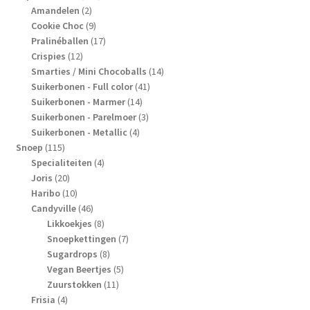
2
producten
Amandelen
2
producten
9
Cookie Choc
9
producten
17
Pralinéballen
17
12
producten
Crispies
12
producten
14
Smarties / Mini Chocoballs
14
41
producten
Suikerbonen - Full color
41
14
producten
Suikerbonen - Marmer
14
producten
3
Suikerbonen - Parelmoer
3
4
producten
Suikerbonen - Metallic
4
115
producten
Snoep
115
producten
4
Specialiteiten
4
20
producten
Joris
20
producten
10
Haribo
10
producten
46
Candyville
46
producten
8
Likkoekjes
8
producten
7
Snoepkettingen
7
8
producten
Sugardrops
8
producten
5
Vegan Beertjes
5
11
producten
Zuurstokken
11
4
producten
Frisia
4