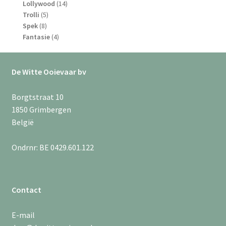
producten
14
Lollywood
14
5
producten
Trolli
5
8
producten
Spek
8
producten
4
Fantasie
4
producten
De Witte Ooievaar bv
Borgtstraat 10
1850 Grimbergen
België
Ondrnr: BE 0429.601.122
Contact
E-mail