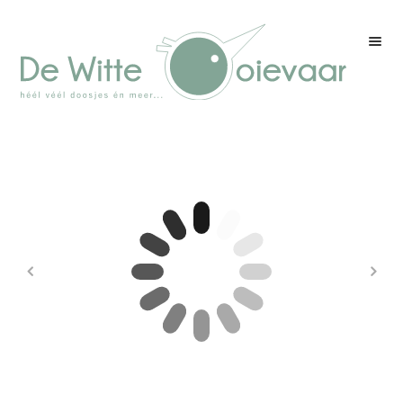
Welkom
Winkel
Kleurenpagina
Over drukwerk
Over ons