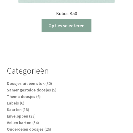
Kubus K50
Dit
Opties selecteren
product
heeft
meerdere
variaties.
Deze
optie
Categorieën
kan
gekozen
30
Doosjes uit één stuk
30
worden
producten
5
Samengestelde doosjes
5
op
6
producten
Thema doosjes
6
6
producten
Labels
6
de
producten
18
Kaarten
18
productpagina
producten
23
Enveloppen
23
producten
54
Vellen karton
54
producten
26
Onderdelen doosjes
26