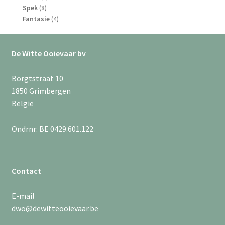
8
producten
Spek
8
producten
4
Fantasie
4
producten
De Witte Ooievaar bv
Borgtstraat 10
1850 Grimbergen
België
Ondrnr: BE 0429.601.122
Contact
E-mail
dwo@dewitteooievaar.be