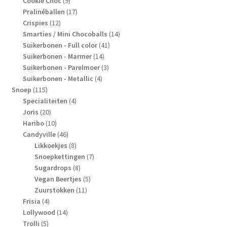
producten
9
Cookie Choc
9
producten
17
Pralinéballen
17
12
producten
Crispies
12
producten
14
Smarties / Mini Chocoballs
14
41
producten
Suikerbonen - Full color
41
14
producten
Suikerbonen - Marmer
14
producten
3
Suikerbonen - Parelmoer
3
4
producten
Suikerbonen - Metallic
4
115
producten
Snoep
115
producten
4
Specialiteiten
4
20
producten
Joris
20
producten
10
Haribo
10
producten
46
Candyville
46
producten
8
Likkoekjes
8
producten
7
Snoepkettingen
7
8
producten
Sugardrops
8
producten
5
Vegan Beertjes
5
11
producten
Zuurstokken
11
4
producten
Frisia
4
producten
14
Lollywood
14
5
producten
Trolli
5