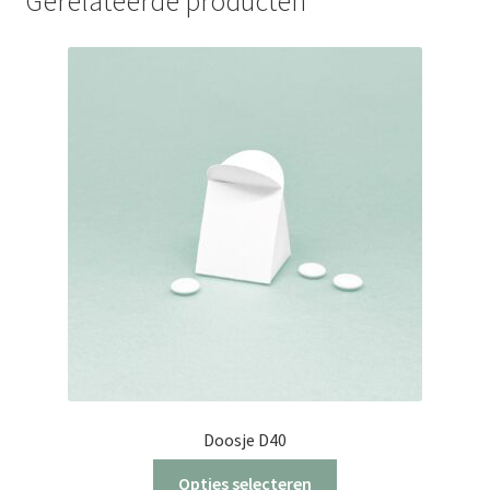
Gerelateerde producten
Doosje D40
Dit
Opties selecteren