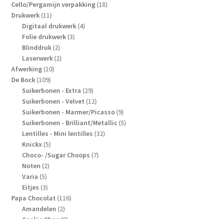
producten
18
Cello/Pergamijn verpakking
18
11
producten
Drukwerk
11
producten
4
Digitaal drukwerk
4
3
producten
Folie drukwerk
3
2
producten
Blinddruk
2
producten
2
Laserwerk
2
10
producten
Afwerking
10
109
producten
De Bock
109
producten
29
Suikerbonen - Extra
29
producten
12
Suikerbonen - Velvet
12
producten
9
Suikerbonen - Marmer/Picasso
9
producten
5
Suikerbonen - Brilliant/Metallic
5
32
producten
Lentilles - Mini lentilles
32
5
producten
Knickx
5
producten
7
Choco- /Sugar Choops
7
2
producten
Noten
2
5
producten
Varia
5
producten
3
Eitjes
3
producten
116
Papa Chocolat
116
2
producten
Amandelen
2