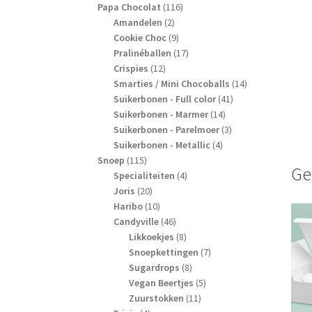
producten
116
Papa Chocolat
116
2
producten
Amandelen
2
producten
9
Cookie Choc
9
producten
17
Pralinéballen
17
12
producten
Crispies
12
producten
14
Smarties / Mini Chocoballs
14
41
producten
Suikerbonen - Full color
41
14
producten
Suikerbonen - Marmer
14
producten
3
Suikerbonen - Parelmoer
3
4
producten
Suikerbonen - Metallic
4
115
producten
Snoep
115
Ge
producten
4
Specialiteiten
4
20
producten
Joris
20
producten
10
Haribo
10
producten
46
Candyville
46
producten
8
Likkoekjes
8
producten
7
Snoepkettingen
7
8
producten
Sugardrops
8
producten
5
Vegan Beertjes
5
11
producten
Zuurstokken
11