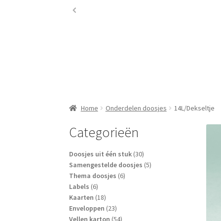
Home
Onderdelen doosjes
14L/Dekseltje
Categorieën
30
Doosjes uit één stuk
30
producten
5
Samengestelde doosjes
5
6
producten
Thema doosjes
6
6
producten
Labels
6
producten
18
Kaarten
18
producten
23
Enveloppen
23
producten
54
Vellen karton
54