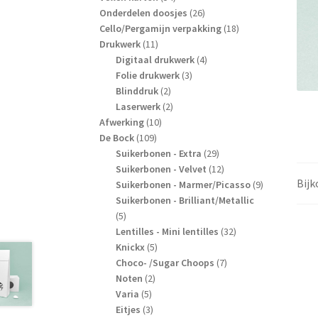
producten
26
Onderdelen doosjes
26
producten
18
Cello/Pergamijn verpakking
18
11
producten
Drukwerk
11
producten
4
Digitaal drukwerk
4
3
producten
Folie drukwerk
3
2
producten
Blinddruk
2
producten
2
Laserwerk
2
10
producten
Afwerking
10
109
producten
De Bock
109
producten
29
Suikerbonen - Extra
29
producten
12
Suikerbonen - Velvet
12
Bij
producten
9
Suikerbonen - Marmer/Picasso
9
producten
Suikerbonen - Brilliant/Metallic
5
5
producten
32
Lentilles - Mini lentilles
32
5
producten
Knickx
5
producten
7
Choco- /Sugar Choops
7
2
producten
Noten
2
5
producten
Varia
5
producten
3
Eitjes
3