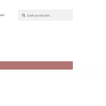
Zoeken
Zoeken
unt
naar: