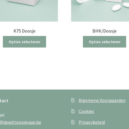
K75 Doosje
BHK/Doosje
Dit
Di
Opties selecteren
Opties selecteren
product
p
heeft
h
meerdere
m
variaties.
va
Deze
D
optie
o
kan
k
gekozen
g
worden
w
Algemene Voorwaarden
tact
op
o
de
d
Cookies
ail
productpagina
p
@dewitteooievaar.be
Privacybeleid