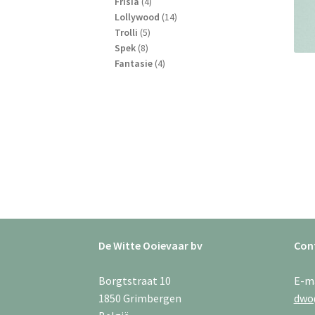
4
producten
Frisia
4
producten
14
Lollywood
14
5
producten
Trolli
5
8
producten
Spek
8
producten
4
Fantasie
4
producten
De Witte Ooievaar bv
Con
Borgtstraat 10
E-m
1850 Grimbergen
dwo