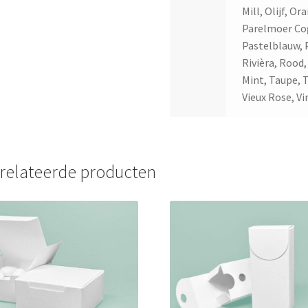
Mill, Olijf, O
Parelmoer Cog
Pastelblauw, 
Rivièra, Rood,
Mint, Taupe, T
Vieux Rose, V
relateerde producten