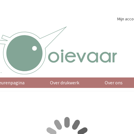
Mijn acco
eurenpagina
Over drukwerk
Over ons