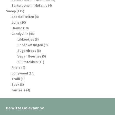
4
producten
Suikerbonen - Metallic
4
115
producten
Snoep
115
producten
4
Specialiteiten
4
20
producten
Joris
20
producten
10
Haribo
10
producten
46
Candyville
46
producten
8
Likkoekjes
8
producten
7
Snoepkettingen
7
8
producten
Sugardrops
8
producten
5
Vegan Beertjes
5
11
producten
Zuurstokken
11
4
producten
Frisia
4
producten
14
Lollywood
14
5
producten
Trolli
5
8
producten
Spek
8
producten
4
Fantasie
4
producten
De Witte Ooievaar bv