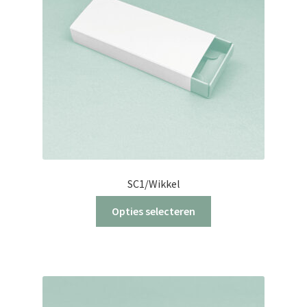
SC1/Wikkel
Dit
Opties selecteren
product
heeft
meerdere
variaties.
Deze
optie