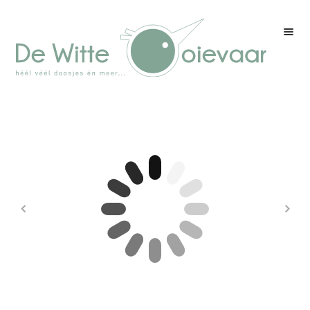
Welkom
Winkel
Kleurenpagina
Over drukwerk
Over ons