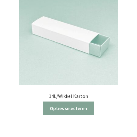
kan
gekozen
worden
op
de
productpagina
14L/Wikkel Karton
Dit
Opties selecteren
product
heeft
meerdere
variaties.