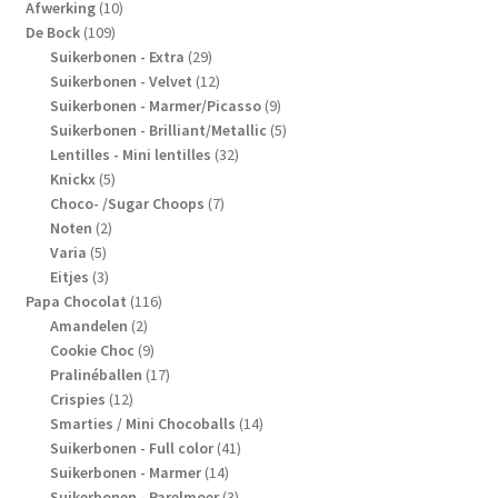
10
producten
Afwerking
10
109
producten
De Bock
109
producten
29
Suikerbonen - Extra
29
producten
12
Suikerbonen - Velvet
12
producten
9
Suikerbonen - Marmer/Picasso
9
producten
5
Suikerbonen - Brilliant/Metallic
5
32
producten
Lentilles - Mini lentilles
32
5
producten
Knickx
5
producten
7
Choco- /Sugar Choops
7
2
producten
Noten
2
5
producten
Varia
5
producten
3
Eitjes
3
producten
116
Papa Chocolat
116
2
producten
Amandelen
2
producten
9
Cookie Choc
9
producten
17
Pralinéballen
17
12
producten
Crispies
12
producten
14
Smarties / Mini Chocoballs
14
41
producten
Suikerbonen - Full color
41
14
producten
Suikerbonen - Marmer
14
producten
3
Suikerbonen - Parelmoer
3