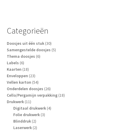
meerdere
variaties.
Deze
optie
Categorieën
kan
gekozen
30
Doosjes uit één stuk
30
worden
producten
5
Samengestelde doosjes
5
op
6
producten
Thema doosjes
6
6
producten
Labels
6
de
producten
18
Kaarten
18
productpagina
producten
23
Enveloppen
23
producten
54
Vellen karton
54
producten
26
Onderdelen doosjes
26
producten
18
Cello/Pergamijn verpakking
18
11
producten
Drukwerk
11
producten
4
Digitaal drukwerk
4
3
producten
Folie drukwerk
3
2
producten
Blinddruk
2
producten
2
Laserwerk
2