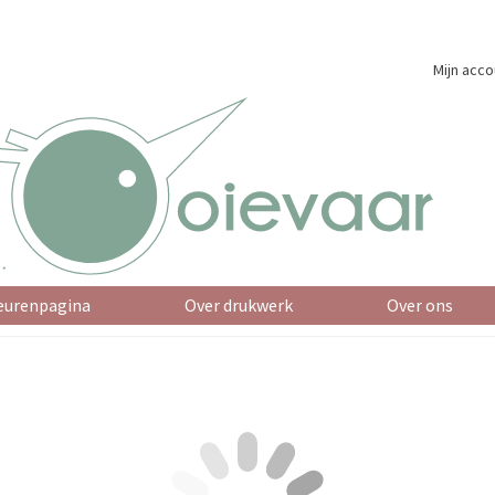
Mijn acco
eurenpagina
Over drukwerk
Over ons