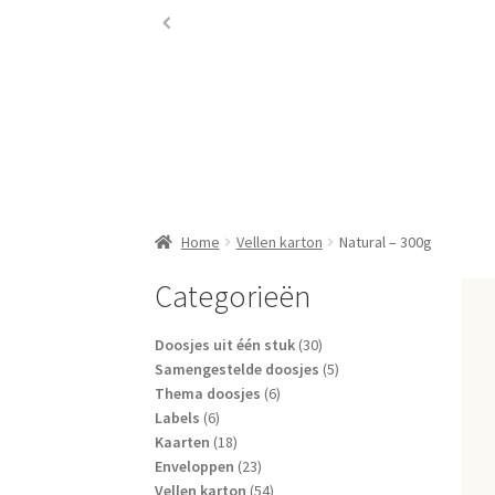
Home
Vellen karton
Natural – 300g
Categorieën
30
Doosjes uit één stuk
30
producten
5
Samengestelde doosjes
5
6
producten
Thema doosjes
6
6
producten
Labels
6
producten
18
Kaarten
18
producten
23
Enveloppen
23
producten
54
Vellen karton
54