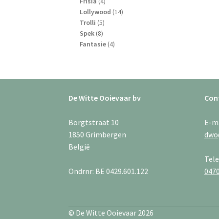
4
producten
Frisia
4
producten
14
Lollywood
14
5
producten
Trolli
5
8
producten
Spek
8
producten
4
Fantasie
4
producten
De Witte Ooievaar bv
Con
Borgtstraat 10
E-m
1850 Grimbergen
dwo
België
Tel
Ondrnr: BE 0429.601.122
0470
© De Witte Ooievaar 2026