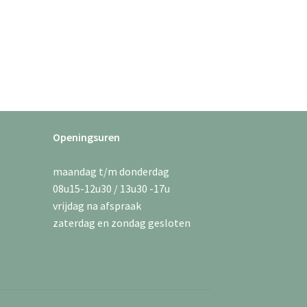
eze
Deze
ptie
optie
an
kan
ekozen
gekozen
orden
worden
p
op
e
de
roductpagina
productpagina
Openingsuren
maandag t/m donderdag
08u15-12u30 / 13u30 -17u
vrijdag na afspraak
zaterdag en zondag gesloten