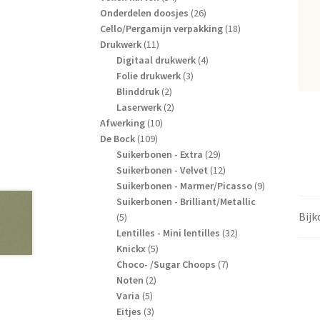
producten
26
Onderdelen doosjes
26
producten
18
Cello/Pergamijn verpakking
18
11
producten
Drukwerk
11
producten
4
Digitaal drukwerk
4
3
producten
Folie drukwerk
3
2
producten
Blinddruk
2
producten
2
Laserwerk
2
10
producten
Afwerking
10
109
producten
De Bock
109
producten
29
Suikerbonen - Extra
29
producten
12
Suikerbonen - Velvet
12
producten
9
Suikerbonen - Marmer/Picasso
9
producten
Suikerbonen - Brilliant/Metallic
Bij
5
5
producten
32
Lentilles - Mini lentilles
32
5
producten
Knickx
5
producten
7
Choco- /Sugar Choops
7
2
producten
Noten
2
5
producten
Varia
5
producten
3
Eitjes
3