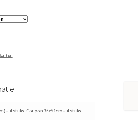
 karton
atie
m) – 4 stuks, Coupon 36x51cm – 4 stuks