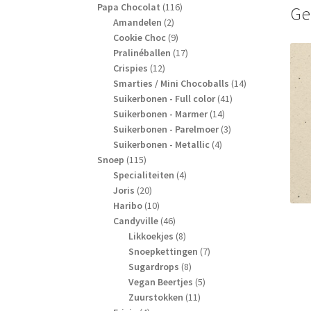
producten
116
Papa Chocolat
116
Ge
2
producten
Amandelen
2
producten
9
Cookie Choc
9
producten
17
Pralinéballen
17
12
producten
Crispies
12
producten
14
Smarties / Mini Chocoballs
14
41
producten
Suikerbonen - Full color
41
14
producten
Suikerbonen - Marmer
14
producten
3
Suikerbonen - Parelmoer
3
4
producten
Suikerbonen - Metallic
4
115
producten
Snoep
115
producten
4
Specialiteiten
4
20
producten
Joris
20
producten
10
Haribo
10
producten
46
Candyville
46
producten
8
Likkoekjes
8
producten
7
Snoepkettingen
7
8
producten
Sugardrops
8
producten
5
Vegan Beertjes
5
11
producten
Zuurstokken
11