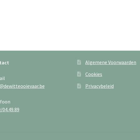
Deze
D
optie
o
kan
k
gekozen
g
worden
w
op
o
de
d
productpagina
p
Algemene Voorwaarden
tact
Cookies
ail
@dewitteooievaar.be
Privacybeleid
efoon
/04.49.89