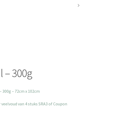
l – 300g
– 300g – 72cm x 102cm
r veelvoud van 4 stuks SRA3 of Coupon