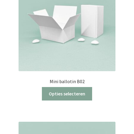
Mini ballotin B02
Dit
Opties selecteren
product
heeft
meerdere
variaties.
Deze