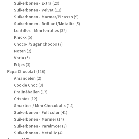
producten
29
Suikerbonen - Extra
29
producten
12
Suikerbonen - Velvet
12
producten
9
Suikerbonen - Marmer/Picasso
9
producten
5
Suikerbonen - Brilliant/Metallic
5
32
producten
Lentilles - Mini lentilles
32
5
producten
Knickx
5
producten
7
Choco- /Sugar Choops
7
2
producten
Noten
2
5
producten
Varia
5
producten
3
Eitjes
3
producten
116
Papa Chocolat
116
2
producten
Amandelen
2
producten
9
Cookie Choc
9
producten
17
Pralinéballen
17
12
producten
Crispies
12
producten
14
Smarties / Mini Chocoballs
14
41
producten
Suikerbonen - Full color
41
14
producten
Suikerbonen - Marmer
14
producten
3
Suikerbonen - Parelmoer
3
4
producten
Suikerbonen - Metallic
4