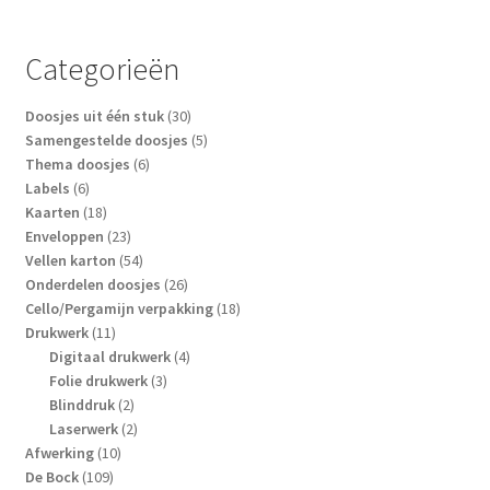
Deze
optie
Categorieën
kan
gekozen
30
Doosjes uit één stuk
30
worden
producten
5
Samengestelde doosjes
5
op
6
producten
Thema doosjes
6
6
producten
Labels
6
de
producten
18
Kaarten
18
productpagina
producten
23
Enveloppen
23
producten
54
Vellen karton
54
producten
26
Onderdelen doosjes
26
producten
18
Cello/Pergamijn verpakking
18
11
producten
Drukwerk
11
producten
4
Digitaal drukwerk
4
3
producten
Folie drukwerk
3
2
producten
Blinddruk
2
producten
2
Laserwerk
2
10
producten
Afwerking
10
109
producten
De Bock
109