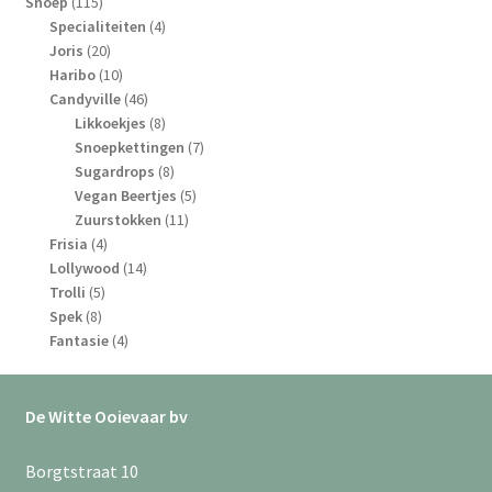
115
producten
Snoep
115
producten
4
Specialiteiten
4
20
producten
Joris
20
producten
10
Haribo
10
producten
46
Candyville
46
producten
8
Likkoekjes
8
producten
7
Snoepkettingen
7
8
producten
Sugardrops
8
producten
5
Vegan Beertjes
5
11
producten
Zuurstokken
11
4
producten
Frisia
4
producten
14
Lollywood
14
5
producten
Trolli
5
8
producten
Spek
8
producten
4
Fantasie
4
producten
De Witte Ooievaar bv
Borgtstraat 10