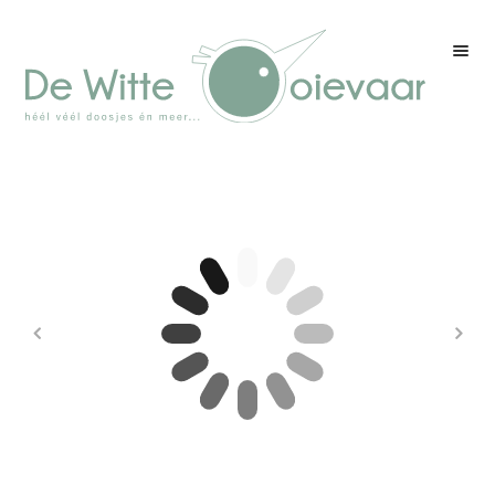
Welkom
Winkel
Kleurenpagina
Over drukwerk
Over ons