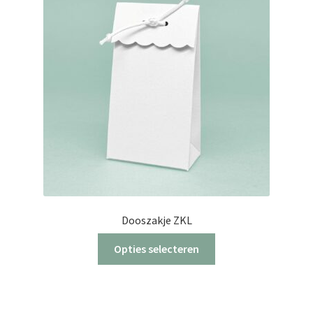
Dooszakje ZKL
Dit
Opties selecteren
product
heeft
meerdere
variaties.