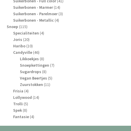
41
producten
Suikerbonen - Full color
41
14
producten
Suikerbonen - Marmer
14
producten
3
Suikerbonen - Parelmoer
3
4
producten
Suikerbonen - Metallic
4
115
producten
Snoep
115
producten
4
Specialiteiten
4
20
producten
Joris
20
producten
10
Haribo
10
producten
46
Candyville
46
producten
8
Likkoekjes
8
producten
7
Snoepkettingen
7
8
producten
Sugardrops
8
producten
5
Vegan Beertjes
5
11
producten
Zuurstokken
11
4
producten
Frisia
4
producten
14
Lollywood
14
5
producten
Trolli
5
8
producten
Spek
8
producten
4
Fantasie
4
producten