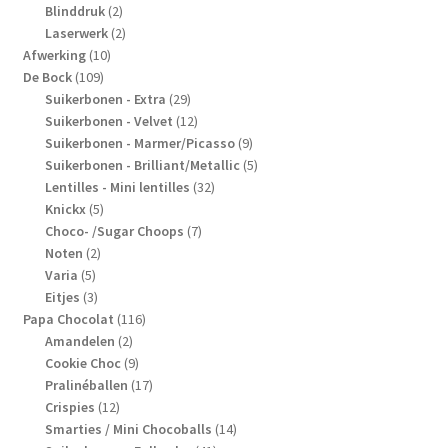
2
producten
Blinddruk
2
producten
2
Laserwerk
2
10
producten
Afwerking
10
109
producten
De Bock
109
producten
29
Suikerbonen - Extra
29
producten
12
Suikerbonen - Velvet
12
producten
9
Suikerbonen - Marmer/Picasso
9
producten
5
Suikerbonen - Brilliant/Metallic
5
32
producten
Lentilles - Mini lentilles
32
5
producten
Knickx
5
producten
7
Choco- /Sugar Choops
7
2
producten
Noten
2
5
producten
Varia
5
producten
3
Eitjes
3
producten
116
Papa Chocolat
116
2
producten
Amandelen
2
producten
9
Cookie Choc
9
producten
17
Pralinéballen
17
12
producten
Crispies
12
producten
14
Smarties / Mini Chocoballs
14