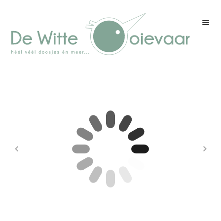
Welkom
Winkel
Kleurenpagina
Over drukwerk
Over ons