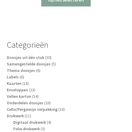
product
heeft
meerdere
variaties.
Deze
optie
Categorieën
kan
gekozen
30
Doosjes uit één stuk
30
worden
producten
5
Samengestelde doosjes
5
op
6
producten
Thema doosjes
6
6
producten
Labels
6
de
producten
18
Kaarten
18
productpagina
producten
23
Enveloppen
23
producten
54
Vellen karton
54
producten
26
Onderdelen doosjes
26
producten
18
Cello/Pergamijn verpakking
18
11
producten
Drukwerk
11
producten
4
Digitaal drukwerk
4
3
producten
Folie drukwerk
3